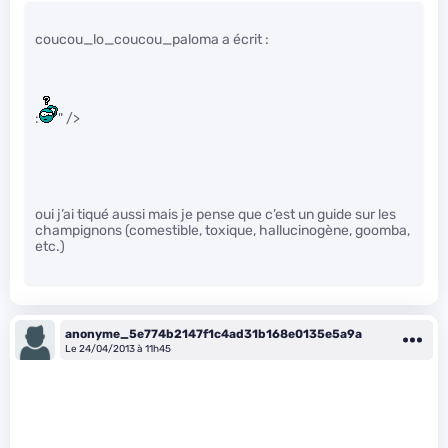
coucou_lo_coucou_paloma a écrit :
:
" />
oui j’ai tiqué aussi mais je pense que c’est un guide sur les
champignons (comestible, toxique, hallucinogène, goomba,
etc.)
anonyme_5e774b2147f1c4ad31b168e0135e5a9a
Le 24/04/2013 à 11h45