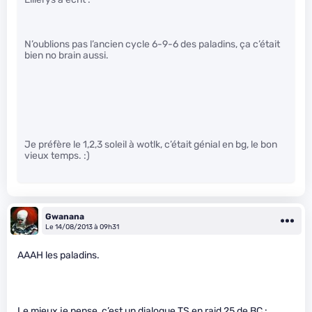
N’oublions pas l’ancien cycle 6-9-6 des paladins, ça c’était
bien no brain aussi.
Je préfère le 1,2,3 soleil à wotlk, c’était génial en bg, le bon
vieux temps. :)
Gwanana
Le 14/08/2013 à 09h31
AAAH les paladins.
Le mieux je pense, c’est un dialogue TS en raid 25 de BC :