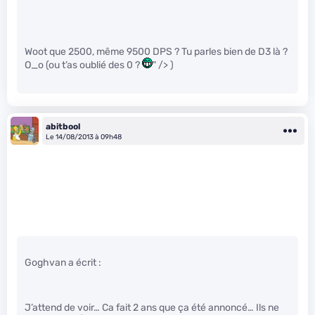
Woot que 2500, même 9500 DPS ? Tu parles bien de D3 là ?
O_o (ou t’as oublié des 0 ?
" /> )
abitbool
Le 14/08/2013 à 09h48
Goghvan a écrit :
J’attend de voir… Ca fait 2 ans que ça été annoncé… Ils ne