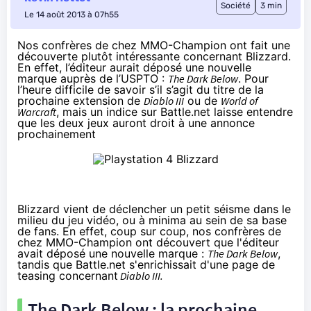
Société
3 min
Le 14 août 2013 à 07h55
Nos confrères de chez
MMO-Champion
ont fait une
découverte plutôt intéressante concernant Blizzard.
En effet, l’éditeur aurait déposé une nouvelle
marque auprès de l’USPTO :
The Dark Below
. Pour
l’heure difficile de savoir s’il s’agit du titre de la
prochaine extension de
Diablo III
ou de
World of
Warcraft
, mais un indice sur Battle.net laisse entendre
que les deux jeux auront droit à une annonce
prochainement
Blizzard vient de déclencher un petit séisme dans le
milieu du jeu vidéo, ou à minima au sein de sa base
de fans. En effet, coup sur coup, nos confrères de
chez MMO-Champion ont découvert que l'éditeur
avait déposé une nouvelle marque :
The Dark Below
,
tandis que Battle.net s'enrichissait d'une page de
teasing concernant
Diablo III.
The Dark Below : la prochaine