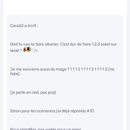
Cara62 a écrit :
Owii tu vas te faire allumer. C’est dur de faire 1,2,3 soleil sur
WoW ?
" />
Je me souviens aussi du mage 1 1 1 1 2 1 1 1 1 2 1 1 1 1 2 (no
fake).
(je parle en raid, pas pvp)
Sinon pour les scénarios j’ai déjà répondu #37.
Pour simplifier, pas viable pour un mmo.