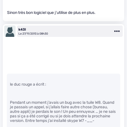
Sinon très bon logiciel que j’utilise de plus en plus.
k43l
Le 27/11/2013 à 08h30
le duc rouge a écrit :
Pendant un moment j’avais un bug avec la tuile W8. Quand
je passais un appel, si j’allais faire autre chose (bureau,
autre appli) je perdais le son ! Un peu ennuyeux … je ne sais
pas si ça a été corrigé ou si je dois attendre la prochaine
version. Entre temps j’ai installé skype W7 -__-