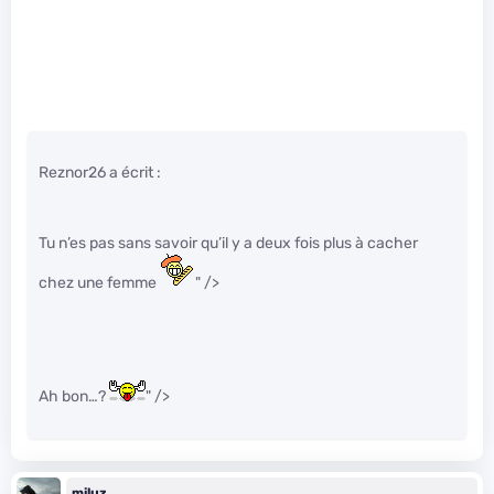
Reznor26 a écrit :
Tu n’es pas sans savoir qu’il y a deux fois plus à cacher
chez une femme
" />
Ah bon…?
" />
miluz