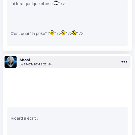
lui fera quelque chose
" />
C’est quoi “la poke” ?
" />
" />
" />
Shobi
Le 27/03/2014 à 22h14
Ricard a écrit :