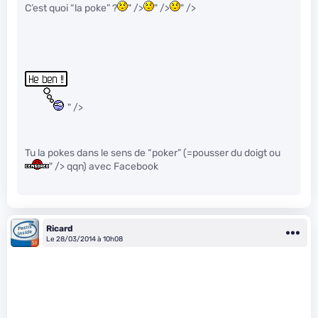
C’est quoi “la poke” ?
" />
" />
" />
" />
Tu la pokes dans le sens de “poker” (=pousser du doigt ou
" /> qqn) avec Facebook
Ricard
Le 28/03/2014 à 10h08