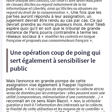
notre analyse des contrats, car ceux-ci sont selon nous plein
de clauses illicites au regard notamment de la loi
Informatique et Libertés, ainsi qu'illicites ou abusives au
regard du droit de la consommation
». Une fois que les
parties auront répondu à leur assignation, un
jugement devrait être rendu au cas par cas. Ce qui
devrait prendre au moins plusieurs mois. Amal Taleb
espère quoi qu'il en soit que le tribunal de grande
instance de Paris pourra contraindre à terme
les
réseaux sociaux
à «
modifier les contrats en langue
française et proposés aux consommateurs français
».
Une opération coup de poing qui
sert également à sensibiliser le
public
Mais l’annonce en grande pompe de cette
assignation vise également à frapper l’opinion
publique. «
Il ne s’agit pas de stigmatiser la collecte stricto
sensu de données par les entreprises : elles peuvent avoir une
utilité (comparateurs, mémorisation d’une commande…)
»
reconnait en ce sens Alain Bazot. «
Non, la véritable
question a trait à l’information des intéressés sur la collecte,
la finalité de cette utilisation et les moyens de la contrôler
».