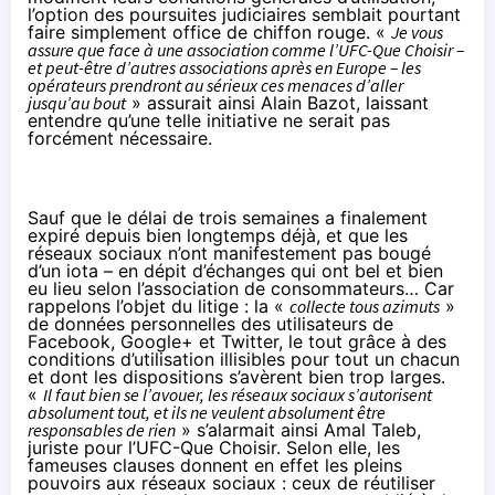
l’option des poursuites judiciaires semblait pourtant
faire simplement office de chiffon rouge. «
Je vous
assure que face à une association comme l’UFC-Que Choisir –
et peut-être d’autres associations après en Europe – les
opérateurs prendront au sérieux ces menaces d’aller
jusqu’au bout
» assurait ainsi Alain Bazot, laissant
entendre qu’une telle initiative ne serait pas
forcément nécessaire.
Sauf que le délai de trois semaines a finalement
expiré depuis bien longtemps déjà, et que
les
réseaux sociaux
n’ont manifestement pas bougé
d’un iota – en dépit d’échanges qui ont bel et bien
eu lieu selon l’association de consommateurs… Car
rappelons l’objet du litige : la «
collecte tous azimuts
»
de données personnelles des utilisateurs de
Facebook, Google+ et Twitter, le tout grâce à des
conditions d’utilisation illisibles pour tout un chacun
et dont les dispositions s’avèrent bien trop larges.
«
Il faut bien se l’avouer,
les réseaux sociaux
s’autorisent
absolument tout, et ils ne veulent absolument être
responsables de rien
» s’alarmait ainsi Amal Taleb,
juriste pour l’UFC-Que Choisir. Selon elle, les
fameuses clauses donnent en effet les pleins
pouvoirs aux réseaux sociaux : ceux de réutiliser