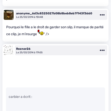
anonyme_6d3c8325027b08b8beb8eb7f143f3660
Le 25/03/2014 à 15h48
Pourquoi le fille a le droit de garder son slip, il manque de parité
ce clip, je m’insurge
" />
Reznor26
Le 25/03/2014 à 17h55
carbier a écrit :