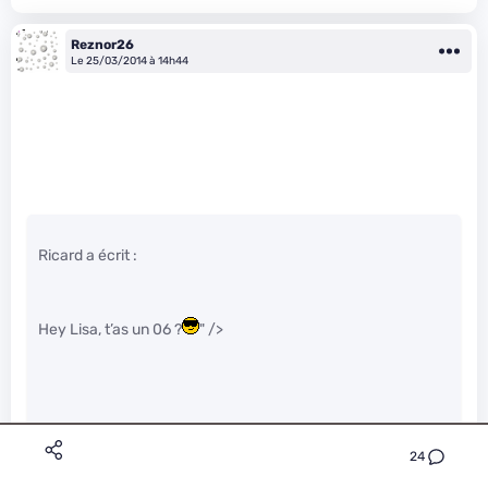
Reznor26
Le 25/03/2014 à 14h44
Ricard a écrit :
Hey Lisa, t’as un 06 ?
" />
Non, elle partage pas ses données on t’a dit !
" />
24