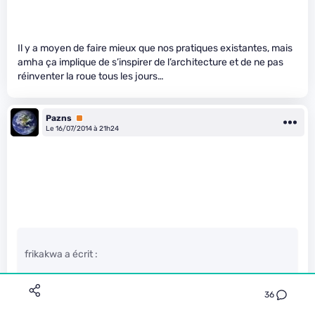
Il y a moyen de faire mieux que nos pratiques existantes, mais
amha ça implique de s’inspirer de l’architecture et de ne pas
réinventer la roue tous les jours…
Pazns
Premium
Le 16/07/2014 à 21h24
frikakwa a écrit :
36
Certes… mais tu ne réponds pas à mon INterrogation.
" />
Quel business model pour ce genre d’INitiative?