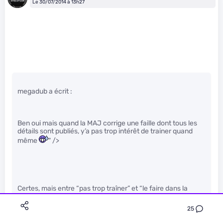
Le 30/07/2014 à 13h27
megadub a écrit :
Ben oui mais quand la MAJ corrige une faille dont tous les
détails sont publiés, y’a pas trop intérêt de trainer quand
même
" />
Certes, mais entre “pas trop traîner” et “le faire dans la
minute” il y a tout de même une différence.
25