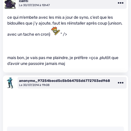
canti
Le 30/07/2014 à 10h47
ce qui m’embete avec les mis a jour de syno, c’est que les
bidouilles que j’y ajoute, faut les réinstaller après coup (unison,
avec un tache en cron)
" />
mais bon, je vais pas me plaindre, je préfère =çca ,plutôt que
d’avoir une passoire jamais maj
anonyme_97254becd5c5b064755d6772703ed968
Le 30/07/2014 à 11h08