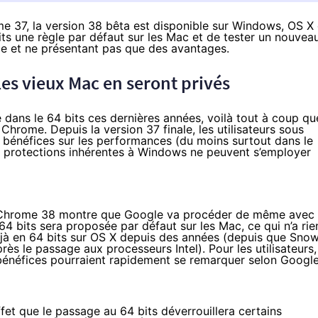
me 37, la version 38 bêta est disponible sur Windows, OS X 
its une règle par défaut sur les Mac et de tester un nouvea
ble et ne présentant pas que des avantages.
 les vieux Mac en seront privés
 dans le 64 bits ces dernières années, voilà tout à coup qu
hrome. Depuis la version 37 finale, les utilisateurs sous
s bénéfices sur les performances (du moins surtout dans le
ines protections inhérentes à Windows ne peuvent s’employer
r, Chrome 38 montre que Google va procéder de même avec
64 bits sera proposée par défaut sur les Mac, ce qui n’a rie
déjà en 64 bits sur OS X depuis des années (depuis que Sno
ès le passage aux processeurs Intel). Pour les utilisateurs,
bénéfices pourraient rapidement se remarquer selon Google
effet que le passage au 64 bits déverrouillera certains