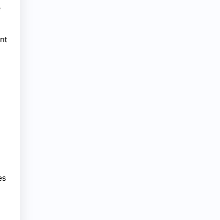
e
nt
es