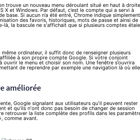
 on trouve un nouveau menu déroulant situé en haut à droit
OS X et Windows. Par défaut, c’est le compte qui a servi à
de base. Si aucun n’a été entré, Chrome indique simplement
onisation des favoris, historiques, mots de passe et ainsi de
là, la bascule ne s'affichait que si plusieurs comptes étaie
 même ordinateur, il suffit donc de renseigner plusieurs
ffiliée à son propre compte Google. Si votre conjoint
qu’à ouvrir le menu et choisir son nom. Une fenêtre s’ouvrira
mettant de reprendre par exemple une navigation là où elle
re améliorée
ente, Google signalant aux utilisateurs qu'il peuvent rester
nt et qu'ils n'ont donc pas besoin de changer de session
e retrouver la liste complète des profils dans les paramètr
 », comme avant.