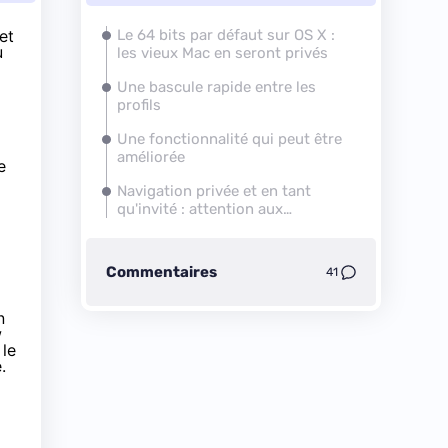
et
Le 64 bits par défaut sur OS X :
u
les vieux Mac en seront privés
Une bascule rapide entre les
profils
Une fonctionnalité qui peut être
améliorée
e
Navigation privée et en tant
qu'invité : attention aux
différences
Commentaires
41
n
w
 le
.