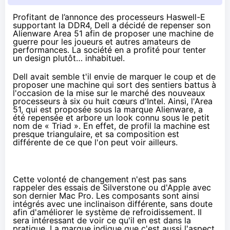
Profitant de l’annonce des processeurs Haswell-E
supportant la DDR4, Dell a décidé de repenser son
Alienware Area 51 afin de proposer une machine de
guerre pour les joueurs et autres amateurs de
performances. La société en a profité pour tenter
un design plutôt… inhabituel.
Dell avait semble t'il envie de marquer le coup et de
proposer une machine qui sort des sentiers battus à
l'occasion de la mise sur le marché
des nouveaux
processeurs à six ou huit cœurs d'Intel
. Ainsi, l'Area
51, qui est proposée sous la marque Alienware, a
été repensée et arbore un look connu sous le petit
nom de « Triad ». En effet, de profil la machine est
presque triangulaire, et sa composition est
différente de ce que l'on peut voir ailleurs.
Cette volonté de changement n'est pas sans
rappeler des essais de Silverstone ou d'Apple avec
son dernier
Mac Pro
. Les composants sont ainsi
intégrés avec une inclinaison différente, sans doute
afin d'améliorer le système de refroidissement. Il
sera intéressant de voir ce qu'il en est dans la
pratique. La marque indique que c'est aussi l'aspect