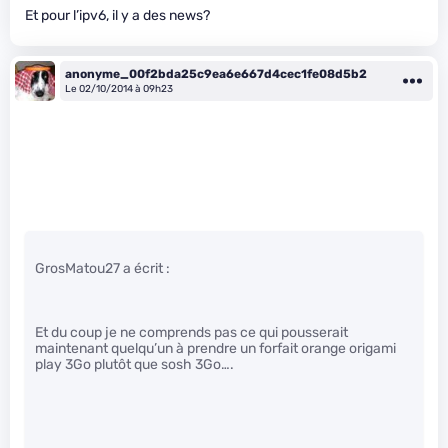
Et pour l’ipv6, il y a des news?
anonyme_00f2bda25c9ea6e667d4cec1fe08d5b2
Le 02/10/2014 à 09h23
GrosMatou27 a écrit :
Et du coup je ne comprends pas ce qui pousserait
maintenant quelqu’un à prendre un forfait orange origami
play 3Go plutôt que sosh 3Go….