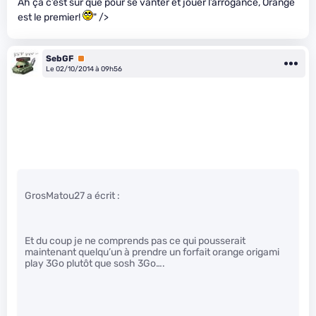
Ah ça c’est sûr que pour se vanter et jouer l’arrogance, Orange
est le premier!
" />
SebGF
Premium
Le 02/10/2014 à 09h56
GrosMatou27 a écrit :
Et du coup je ne comprends pas ce qui pousserait
maintenant quelqu’un à prendre un forfait orange origami
play 3Go plutôt que sosh 3Go….