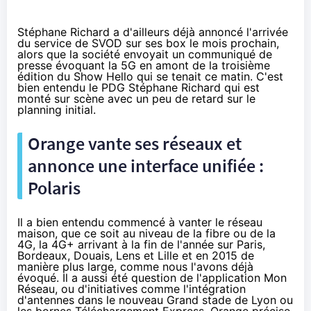
Stéphane Richard a d'ailleurs
déjà annoncé l'arrivée
du service de SVOD sur ses box
le mois prochain,
alors que la société envoyait
un communiqué de
presse évoquant la 5G
en amont de la troisième
édition du Show Hello qui se tenait ce matin. C'est
bien entendu le PDG Stéphane Richard qui est
monté sur scène avec un peu de retard sur le
planning initial.
Orange
vante ses réseaux et
annonce une interface unifiée :
Polaris
Il a bien entendu commencé à vanter le réseau
maison, que ce soit au niveau de
la fibre
ou de la
4G
, la
4G
+ arrivant à la fin de l'année sur Paris,
Bordeaux, Douais, Lens et Lille et en 2015 de
manière plus large, comme
nous l'avons déjà
évoqué
. Il a aussi été question de l'application
Mon
Réseau
, ou d'initiatives comme l'intégration
d'antennes dans le nouveau Grand stade de Lyon ou
les bornes
Téléchargement Express
. Orange précise