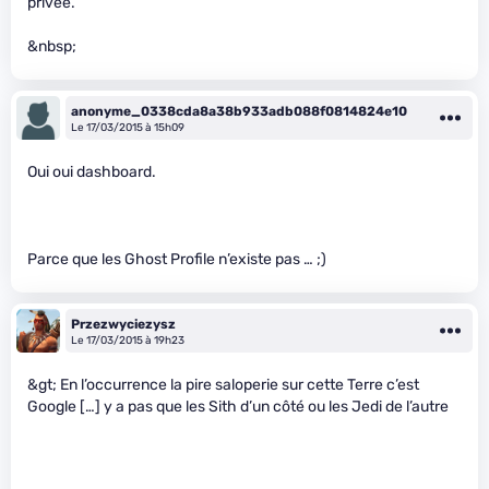
privée.
&nbsp;
anonyme_0338cda8a38b933adb088f0814824e10
Le 17/03/2015 à 15h09
Oui oui dashboard.
Parce que les Ghost Profile n’existe pas … ;)
Przezwyciezysz
Le 17/03/2015 à 19h23
&gt; En l’occurrence la pire saloperie sur cette Terre c’est
Google […] y a pas que les Sith d’un côté ou les Jedi de l’autre