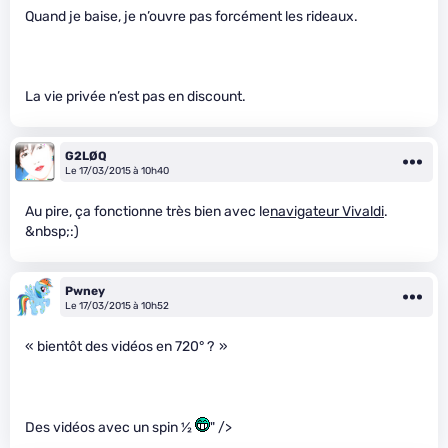
Quand je baise, je n’ouvre pas forcément les rideaux.
La vie privée n’est pas en discount.
G2LØQ
Le 17/03/2015 à 10h40
Au pire, ça fonctionne très bien avec le
navigateur Vivaldi
.
&nbsp;:)
Pwney
Le 17/03/2015 à 10h52
« bientôt des vidéos en 720° ? »
Des vidéos avec un spin ½
" />