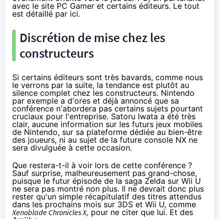
avec le site PC Gamer et certains éditeurs. Le tout
est détaillé
par ici
.
Discrétion de mise chez les
constructeurs
Si certains éditeurs sont très bavards, comme nous
le verrons par la suite, la tendance est plutôt au
silence complet chez les constructeurs. Nintendo
par exemple a d'ores et déjà annoncé que sa
conférence n'abordera pas certains sujets pourtant
cruciaux pour l'entreprise. Satoru Iwata a été très
clair, aucune information
sur les futurs jeux mobiles
de Nintendo
, sur sa plateforme dédiée au bien-être
des joueurs, ni au sujet de la future console NX ne
sera divulguée à cette occasion.
Que restera-t-il à voir lors de cette conférence ?
Sauf surprise, malheureusement pas grand-chose,
puisque le futur épisode de la saga Zelda sur
Wii U
ne sera pas montré non plus. Il ne devrait donc plus
rester qu'un simple récapitulatif des titres attendus
dans les prochains mois sur 3DS et
Wii U
, comme
Xenoblade Chronicles X,
pour ne citer que lui. Et des