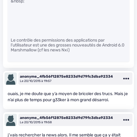
&nbsp;
Le contrôle des permissions des applications par
l’utilisateur est une des grosses nouveautés de Android 6.0
Marshmallow (cf les news Nxi)
anonyme_4fb56f12875e8233d9d79fc3dba92334
Le 20/10/2015 à 11h57
ouais, je me doute que y’a moyen de bricoler des trucs. Mais je
n’ai plus de temps pour g33ker à mon grand désarroi.
anonyme_4fb56f12875e8233d9d79fc3dba92334
Le 20/10/2015 à 11h58
j’vais rechercher la news alors. Il me semble que ça y était