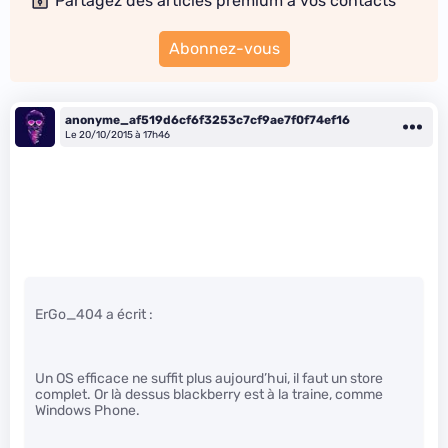
Partagez des articles premium à vos contacts
Abonnez-vous
anonyme_af519d6cf6f3253c7cf9ae7f0f74ef16
Le 20/10/2015 à 17h46
ErGo_404 a écrit :
Un OS efficace ne suffit plus aujourd’hui, il faut un store
complet. Or là dessus blackberry est à la traine, comme
Windows Phone.