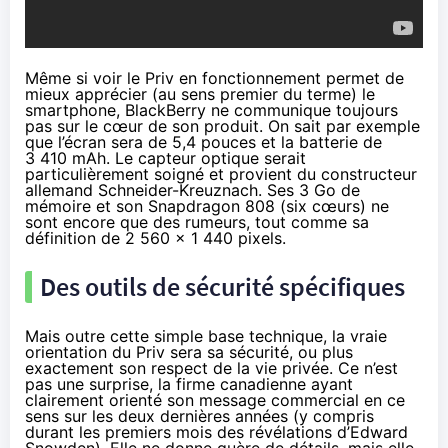
Même si voir le Priv en fonctionnement permet de
mieux apprécier (au sens premier du terme) le
smartphone, BlackBerry ne communique toujours
pas sur le cœur de son produit. On sait par exemple
que
l’écran sera de 5,4 pouces et la batterie de
3 410 mAh
. Le capteur optique serait
particulièrement soigné et provient du constructeur
allemand Schneider-Kreuznach. Ses 3 Go de
mémoire et son Snapdragon 808 (six cœurs) ne
sont encore que des rumeurs, tout comme sa
définition de 2 560 x 1 440 pixels.
Des outils de sécurité spécifiques
Mais outre cette simple base technique, la vraie
orientation du Priv sera sa sécurité, ou plus
exactement
son respect de la vie privée
. Ce n’est
pas une surprise, la firme canadienne ayant
clairement orienté son message commercial en ce
sens sur les deux dernières années (y compris
durant les
premiers mois des révélations d’Edward
Snowden
). Elle ne donne guère de détails, mais elle