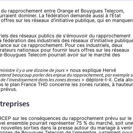
ent du rapprochement entre Orange et Bouygues Telecom,
urraient dominer. La fédération demande aussi à l’État
 offres sur les réseaux d’initiative publique, qui en manquen
striels des réseaux publics de s'émouvoir
du rapprochement
 la fédération des industriels des réseaux d'initiative publiqu
gilance sur ce rapprochement. Pour ces industriels, deux
pérateurs nationaux pour fournir leurs offres sur les réseaux
e
-
Bouygues Telecom
pourrait avoir sur le marché des
inistre il y a une dizaine de jours
» nous explique Hervé
ntend beaucoup parler des enjeux du rapprochement, par exemple s
 de l'investissement dans les zones denses
» déplore-t-il. Cela alo
s le plan France THD concerne les zones rurales, à hauteur
 prévus.
treprises
 l'ARCEP sur les conséquences du rapprochement prévu sur le
uvel ensemble pourrait représenter 75 % du marché, soit une
 nouvelles sorties dans la presse autour du mariage à venir
eprises de
Bouygues Telecom
de l'ensemble, justement pour