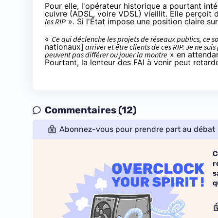
Pour elle, l'opérateur historique a pourtant in
cuivre (ADSL, voire VDSL) vieillit. Elle perçoit 
les RIP
». Si l'État impose une position claire s
«
Ce qui déclenche les projets de réseaux publics, ce so
nationaux]
arriver et être clients de ces RIP. Je ne sui
peuvent pas différer ou jouer la montre
» en attendan
Pourtant, la lenteur des
FAI
à venir peut retarde
Commentaires (12)
Abonnez-vous pour prendre part au débat
C
r
s
q