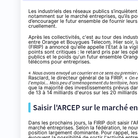
Les industriels des réseaux publics s’inquièt
notamment sur le marché entreprises, qu’ils po
d’encourager le futur ensemble de fournir leurs
cruellement.
Après les collectivités, c'est au tour des indu
entre Orange et Bouygues Telecom
. Hier soir,
(FIRIP) a annoncé qu'elle appelle l'État à la vi
points sont critiques : le retard pris par les o
publics et le poids qu'un futur ensemble
Orang
télécoms pour entreprises.
«
Nous avons envoyé un courrier en ce sens au premier m
Rasclard, le directeur général de la FIRIP. «
On e
l'emploi... Mais peu d'aménagement du territoire, hors
que la majorité des investissements prévus dan
de 13 à 14 milliards d'euros sur les 20 milliards
Saisir l'ARCEP sur le marché en
Dans les prochains jours, la FIRIP doit saisir
marché entreprises. Selon la fédération, le no
position largement dominante. Pour rappel, les
évoquent la possibilité de sortir l'activité entr