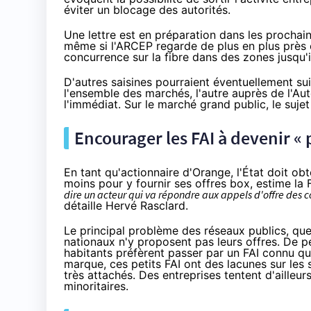
éviter un blocage des autorités.
Une lettre est en préparation dans les prochains 
même si l'ARCEP regarde
de plus en plus près
concurrence
sur
la fibre
dans des zones jusqu'i
D'autres saisines pourraient éventuellement sui
l'ensemble des marchés, l'autre auprès de l'Aut
l'immédiat. Sur le marché grand public, le suje
Encourager les
FAI
à devenir « 
En tant qu'actionnaire d'
Orange
, l'État doit o
moins pour y fournir ses offres box, estime la 
dire un acteur qui va répondre aux appels d'offre des col
détaille Hervé Rasclard.
Le principal problème des réseaux publics, que 
nationaux n'y proposent pas leurs offres. De pe
habitants préfèrent passer par un
FAI
connu que
marque, ces petits
FAI
ont des lacunes sur les s
très attachés. Des entreprises
tentent d'ailleu
minoritaires.