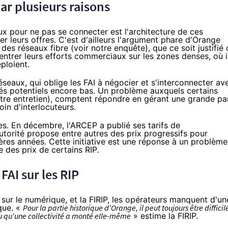
ar plusieurs raisons
x pour ne pas se connecter est l'architecture de ces
r leurs offres. C'est d'ailleurs l'argument phare d'
Orange
 des réseaux fibre (
voir notre enquête
), que ce soit justifié
ntrer leurs efforts commerciaux sur les zones denses, où i
éploient.
réseaux, qui oblige les
FAI
à négocier et s'interconnecter av
 potentiels encore bas. Un problème auxquels certains
tre entretien
), comptent répondre en gérant une grande pa
oin d'interlocuteurs.
es. En décembre, l'ARCEP a publié
ses tarifs de
autorité propose entre autres des prix progressifs pour
res années. Cette initiative est une réponse à un problème
e des prix de certains RIP.
x
FAI
sur les RIP
 sur le numérique, et la FIRIP, les opérateurs manquent d'un
ique. «
Pour la partie historique d'
Orange
, il peut toujours être difficil
au qu'une collectivité a monté elle-même
» estime la FIRIP.