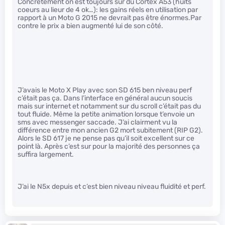
Concrètement on est toujours sur du Cortex A53 (huits
coeurs au lieur de 4 ok…): les gains réels en utilisation par
rapport à un Moto G 2015 ne devrait pas être énormes.Par
contre le prix a bien augmenté lui de son côté.
J’avais le Moto X Play avec son SD 615 ben niveau perf
c’était pas ça. Dans l’interface en général aucun soucis
mais sur internet et notamment sur du scroll c’était pas du
tout fluide. Même la petite animation lorsque t’envoie un
sms avec messenger saccade. J’ai clairment vu la
différence entre mon ancien G2 mort subitement (RIP G2).
Alors le SD 617 je ne pense pas qu’il soit excellent sur ce
point là. Après c’est sur pour la majorité des personnes ça
suffira largement.
J’ai le N5x depuis et c’est bien niveau niveau fluidité et perf.