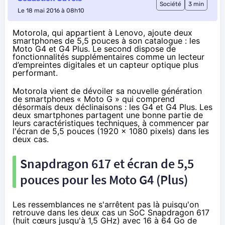
Société
3 min
Le 18 mai 2016 à 08h10
Motorola,
qui appartient à Lenovo
, ajoute deux
smartphones de 5,5 pouces à son catalogue : les
Moto G4 et G4 Plus. Le second dispose de
fonctionnalités supplémentaires comme un lecteur
d’empreintes digitales et un capteur optique plus
performant.
Motorola vient de dévoiler sa nouvelle génération
de
smartphones
« Moto G » qui comprend
désormais deux déclinaisons : les
G4
et
G4 Plus
. Les
deux
smartphones
partagent une bonne partie de
leurs caractéristiques techniques, à commencer par
l'écran de 5,5 pouces (1920 x 1080 pixels) dans les
deux cas.
Snapdragon 617 et écran de 5,5
pouces pour les Moto G4 (Plus)
Les ressemblances ne s'arrêtent pas là puisqu'on
retrouve dans les deux cas un SoC Snapdragon 617
(huit cœurs jusqu'à 1,5 GHz) avec 16 à 64 Go de