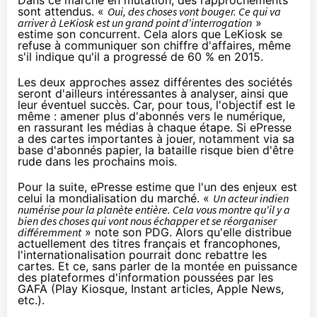
Dans ce marché en mutation, des rapprochements
sont attendus. «
Oui, des choses vont bouger. Ce qui va
arriver à LeKiosk est un grand point d'interrogation
»
estime son concurrent. Cela alors que LeKiosk se
refuse à communiquer son chiffre d'affaires, même
s'il indique qu'il a progressé de 60 % en 2015.
Les deux approches assez différentes des sociétés
seront d'ailleurs intéressantes à analyser, ainsi que
leur éventuel succès. Car, pour tous, l'objectif est le
même : amener plus d'abonnés vers le numérique,
en rassurant les médias à chaque étape. Si ePresse
a des cartes importantes à jouer, notamment via sa
base d'abonnés papier, la bataille risque bien d'être
rude dans les prochains mois.
Pour la suite, ePresse estime que l'un des enjeux est
celui la mondialisation du marché. «
Un acteur indien
numérise pour la planète entière. Cela vous montre qu'il y a
bien des choses qui vont nous échapper et se réorganiser
différemment
» note son PDG. Alors qu'elle distribue
actuellement des titres français et francophones,
l'internationalisation pourrait donc rebattre les
cartes. Et ce, sans parler de la montée en puissance
des plateformes d'information poussées par les
GAFA (Play Kiosque,
Instant articles
,
Apple News
,
etc.).