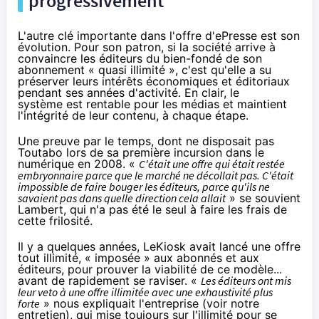
progressivement
L'autre clé importante dans l'offre d'ePresse est son
évolution. Pour son patron, si la société arrive à
convaincre les éditeurs du bien-fondé de son
abonnement « quasi illimité », c'est qu'elle a su
préserver leurs intérêts économiques et éditoriaux
pendant ses années d'activité. En clair, le
système est rentable pour les médias et maintient
l'intégrité de leur contenu, à chaque étape.
Une preuve par le temps, dont ne disposait pas
Toutabo lors de sa première incursion dans le
numérique en 2008. «
C'était une offre qui était restée
embryonnaire parce que le marché ne décollait pas. C'était
impossible de faire bouger les éditeurs, parce qu'ils ne
savaient pas dans quelle direction cela allait
» se souvient
Lambert, qui n'a pas été le seul à faire les frais de
cette frilosité.
Il y a quelques années, LeKiosk avait lancé une offre
tout illimité, « imposée » aux abonnés et aux
éditeurs, pour prouver la viabilité de ce modèle...
avant de rapidement se raviser. «
Les éditeurs ont mis
leur veto à une offre illimitée avec une exhaustivité plus
forte
» nous expliquait l'entreprise (voir
notre
entretien
), qui mise toujours sur l'illimité pour se