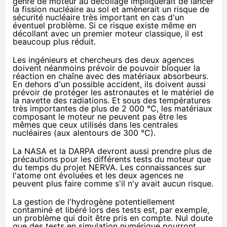
genre de moteur au décollage impliquerait de lancer
la fission nucléaire au sol et amènerait un risque de
sécurité nucléaire très important en cas d'un
éventuel problème. Si ce risque existe même en
décollant avec un premier moteur classique, il est
beaucoup plus réduit.
Les ingénieurs et chercheurs des deux agences
doivent néanmoins prévoir de pouvoir bloquer la
réaction en chaîne avec des matériaux absorbeurs.
En dehors d'un possible accident, ils doivent aussi
prévoir de protéger les astronautes et le matériel de
la navette des radiations. Et sous des températures
très importantes de plus de 2 000 °C, les matériaux
composant le moteur ne peuvent pas être les
mêmes que ceux utilisés dans les centrales
nucléaires (aux alentours de 300 °C).
La NASA et la DARPA devront aussi prendre plus de
précautions pour les différents tests du moteur que
du temps du projet NERVA. Les connaissances sur
l'atome ont évoluées et les deux agences ne
peuvent plus faire comme s'il n'y avait aucun risque.
La gestion de l'hydrogène potentiellement
contaminé et libéré lors des tests est, par exemple,
un problème qui doit être pris en compte. Nul doute
que des tests en simulation numérique pourront