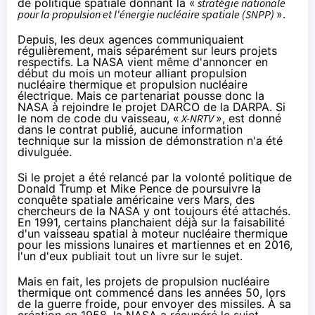
de politique spatiale donnant la «
stratégie nationale
pour la propulsion et l'énergie nucléaire spatiale (SNPP)
».
Depuis, les deux agences communiquaient
régulièrement, mais séparément sur leurs
projets
respectifs
. La NASA vient même d'
annoncer
en
début du mois un moteur alliant propulsion
nucléaire thermique et propulsion nucléaire
électrique. Mais ce partenariat pousse donc la
NASA à rejoindre le projet DARCO de la DARPA. Si
le nom de code du vaisseau, «
X-NRTV
», est donné
dans le contrat publié, aucune information
technique sur la mission de démonstration n'a été
divulguée.
Si le projet a été relancé par la volonté politique de
Donald Trump et Mike Pence de poursuivre la
conquête spatiale américaine vers Mars, des
chercheurs de la NASA y ont toujours été attachés.
En 1991, certains
planchaient
déjà sur la faisabilité
d'un vaisseau spatial à moteur nucléaire thermique
pour les missions lunaires et martiennes et en 2016,
l'un d'eux publiait tout un
livre
sur le sujet.
Mais en fait, les projets de propulsion nucléaire
thermique ont commencé dans les années 50, lors
de la guerre froide, pour envoyer des missiles. À sa
création en 1958, la NASA a récupéré le sujet,