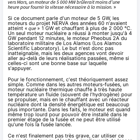
vers Mars, un moteur de 5 000 MW brûlerait moins d'une
heure pour fournir la vitesse nécessaire à la mission.
»
Si ce document parle d'un moteur de 5 GW, les
moteurs du projet NERVA des années 60 n'avaient
atteint «
que
» 1 GW et chauffant à plus de 2 000 °C.
Un seul moteur nucléaire a réussi à monter jusqu'à 4
GW pendant 12 minutes, le moteur Pheobus 2A du
laboratoire militaire de Los Alamos (Los Alamos
Scientific Laboratory). Le but n'est donc pas
inatteignable, mais les deux agences vont devoir
aller au-delà de leurs réalisations passées, même si
celles-ci sont une bonne base sur laquelle
s'appuyer.
Pour le fonctionnement, c'est théoriquement assez
simple. Comme dans les autres moteurs-fusées, un
moteur
nucléaire thermique
chauffe à très haute
température un fluide (souvent de l'hydrogène) pour
se propulser, mais en le chauffant avec un réacteur
nucléaire dont la densité énergétique est beaucoup
plus importante. Dans les faits, le moteur est quand
même trop lourd pour pouvoir être installé dans le
premier étage de la fusée et ne peut être utilisé
qu'une fois la fusée lancée.
Ce n'est finalement pas très grave, car utiliser ce