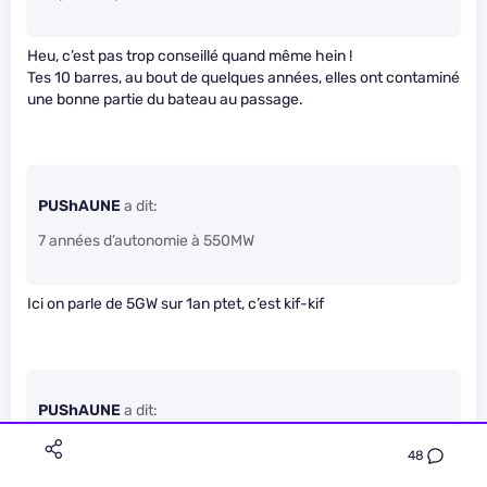
Heu, c’est pas trop conseillé quand même hein !
Tes 10 barres, au bout de quelques années, elles ont contaminé
une bonne partie du bateau au passage.
PUShAUNE
a dit:
7 années d’autonomie à 550MW
Ici on parle de 5GW sur 1an ptet, c’est kif-kif
PUShAUNE
a dit:
Si ça se passe mal, on sera très loin.
48