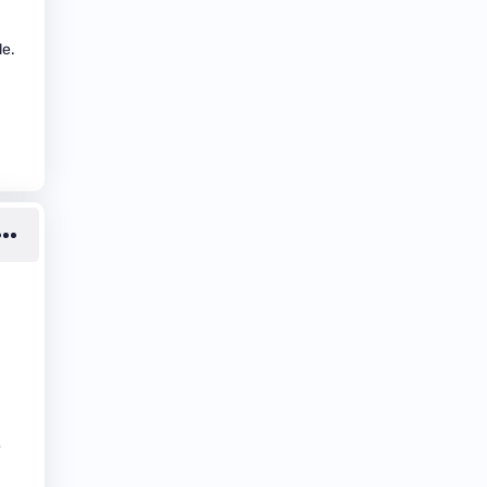
le.
e