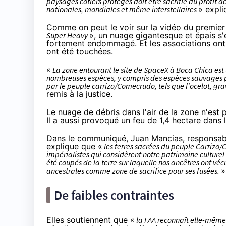
paysages côtiers protégés doit être sacrifié au profit 
nationales, mondiales et même interstellaires
» expli
Comme on peut le voir sur la
vidéo
du premier 
Super Heavy
», un nuage gigantesque et épais s'
fortement endommagé. Et les associations on
ont été touchées.
«
La zone entourant le site de SpaceX à Boca Chica est 
nombreuses espèces, y compris des espèces sauvages 
par le peuple carrizo/Comecrudo, tels que l'
ocelot
, gr
remis à la justice.
Le nuage de débris dans l'air de la zone n'est
Il a aussi
provoqué
un feu de 1,4 hectare dans 
Dans le communiqué, Juan Mancias, responsabl
explique que «
les terres sacrées du peuple Carrizo/
impérialistes qui considèrent notre patrimoine culture
été coupés de la terre sur laquelle nos ancêtres ont véc
ancestrales comme zone de sacrifice pour ses fusées.
»
De faibles contraintes
Elles soutiennent que «
la FAA reconnaît elle-même q