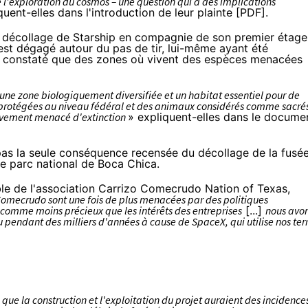
de l'exploration du cosmos – une question qui a des implications
quent-elles dans l'introduction de leur plainte [
PDF
].
décollage de Starship en compagnie de son premier étage
est dégagé autour du pas de tir, lui-même ayant été
t constaté que des zones où vivent des espèces menacées
une zone biologiquement diversifiée et un habitat essentiel pour de
protégées au niveau fédéral et des animaux considérés comme sacré
avement menacé d'extinction
» expliquent-elles dans le docume
 pas la seule conséquence recensée du décollage de la fusée
le parc national de Boca Chica.
e de l'association Carrizo Comecrudo Nation of Texas,
Comecrudo sont une fois de plus menacées par des politiques
l comme moins précieux que les intérêts des entreprises
[...]
nous avo
u pendant des milliers d'années à cause de SpaceX, qui utilise nos ter
ue la construction et l'exploitation du projet auraient des incidence