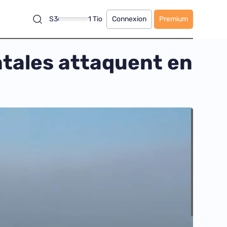
S3
1 Tio
Connexion
Premium
ntales attaquent en