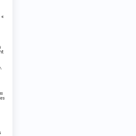
 «
s
nt
.
ns
res
s