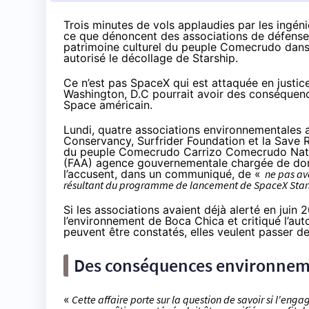
Trois minutes de vols applaudies par les ingén
ce que dénoncent des associations de défense 
patrimoine culturel du peuple Comecrudo dans u
autorisé le décollage de Starship.
Ce n’est pas SpaceX qui est attaquée en justice
Washington, D.C pourrait avoir des conséquenc
Space américain.
Lundi, quatre associations environnementales am
Conservancy, Surfrider Foundation et la Save R
du peuple Comecrudo Carrizo Comecrudo Nation
(FAA) agence gouvernementale chargée de donner
l’accusent, dans un
communiqué
, de «
ne pas av
résultant du programme de lancement de SpaceX Star
Si les associations avaient déjà
alerté
en juin 
l’environnement de Boca Chica et critiqué l’au
peuvent être constatés, elles veulent passer dev
Des conséquences environnem
«
Cette affaire porte sur la question de savoir si l'enga