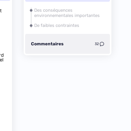
t
Des conséquences
environnementales importantes
De faibles contraintes
Commentaires
32
rd
el