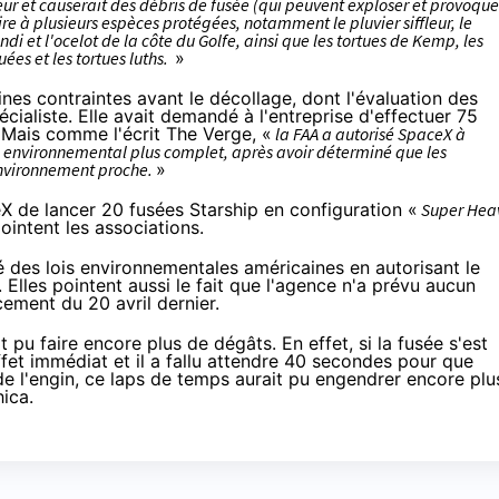
aleur et causerait des débris de fusée (qui peuvent exploser et provoque
ire à plusieurs espèces protégées, notamment le pluvier siffleur, le
et l'ocelot de la côte du Golfe, ainsi que les tortues de Kemp, les
uées et les tortues luths.
»
es contraintes avant le décollage, dont l'évaluation des
cialiste. Elle avait
demandé
à l'entreprise d'effectuer
75
 Mais comme l'écrit
The Verge
, «
la FAA a autorisé SpaceX à
 environnemental plus complet, après avoir déterminé que les
'environnement proche.
»
X de lancer 20 fusées Starship en configuration «
Super Hea
ointent les associations.
é des lois environnementales américaines en autorisant le
lles pointent aussi le fait que l'agence n'a prévu aucun
ement du 20 avril dernier.
t pu faire encore plus de dégâts. En effet, si la fusée s'est
ffet immédiat
et il a fallu attendre 40 secondes pour que
e de l'engin, ce laps de temps aurait pu engendrer encore plu
ica.