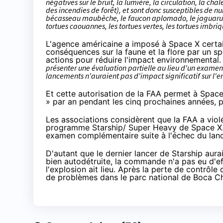
négatives sur le bruit, la lumière, la circulation, la ch
des incendies de forêt), et sont donc susceptibles de nu
bécasseau maubèche, le faucon aplomado, le jaguarundi 
tortues caouannes, les tortues vertes, les tortues imbriq
L'agence américaine a imposé à Space X certain
conséquences sur la faune et la flore par un spé
actions
pour réduire l'impact environnemental.
présenter une
évaluation partielle
au lieu d'un examen
lancements n'auraient pas d'impact significatif sur l
Et cette autorisation de la FAA permet à Space
» par an pendant les cinq prochaines années, p
Les associations considèrent que la FAA a viol
programme Starship/ Super Heavy de Space X. E
examen complémentaire suite à l'échec du lanc
D'autant que le dernier lancer de Starship aurai
bien autodétruite, la commande n'a pas
eu d'e
l'explosion ait lieu. Après la perte de contrôl
de problèmes dans le parc national de Boca Ch