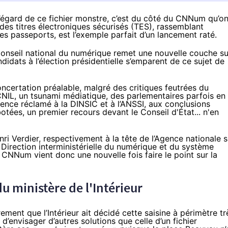
à l’égard de ce fichier monstre, c’est du côté du CNNum qu’o
des titres électroniques sécurisés (TES), rassemblant
des passeports, est l’exemple parfait d’un lancement raté.
e Conseil national du numérique remet une nouvelle couche su
ndidats à l’élection présidentielle s’emparent de ce sujet de
oncertation préalable, malgré des critiques feutrées du
CNIL
, un tsunami médiatique, des
parlementaires
parfois en
rgence réclamé à la DINSIC et à l’ANSSI, aux
conclusions
botées
, un
premier recours
devant le Conseil d'État... n'en
nri Verdier, respectivement à la tête de l’Agence nationale s
 Direction interministérielle du numérique et du système
 CNNum vient donc une nouvelle fois faire le point sur la
u ministère de l'Intérieur
ement que l’Intérieur ait décidé cette saisine à périmètre tr
s d’envisager d’autres solutions que celle d’un fichier