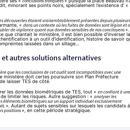
tère ses «
conclusions tronquées
» puisque la place Beauvau n’
dit, minorant ses points noirs, spécialement l’existence d’ «
.
lles découvertes étaient vraisemblablement présentes depuis plusieur
larmante, «
dans un contexte où les fuites de données sont légion et 
oubler de vigilance quant aux données sensibles de nos concitoyens
».
 que chantait le ministère, il est bien possible d’inverser l
entification à un outil d’identification, histoire de savoir q
empreintes laissées dans un sillage...
 et autres solutions alternatives
ère que les conclusions de cet audit sont incompatibles avec une
 le ministère doit certes poursuivre son Plan Préfecture
 de laisser TES de côté.
frer les données biométriques de TES, tout «
en confiant à un
e de limiter les risques. Autre suggestion : «
analyser les
s éléments biométriques sur un support individuel exclusivement
NIL
». Autant de sujets sensibles sur lesquels les candidats à
rs positions
», en cette période stratégique.