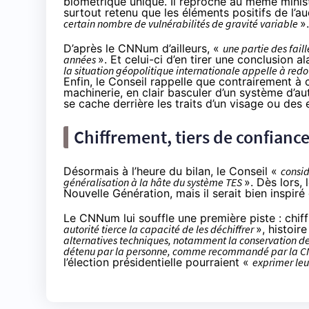
biométrique unique. Il reproche au même minis
surtout retenu que les éléments positifs de l’au
certain nombre de vulnérabilités de gravité variable
»
D’après le CNNum d’ailleurs, «
une partie des fai
années
». Et celui-ci d’en tirer une conclusion a
la situation géopolitique internationale appelle à red
Enfin, le Conseil rappelle que contrairement à ce
machinerie, en clair basculer d’un système d’auth
se cache derrière les traits d’un visage ou des 
Chiffrement, tiers de confiance
Désormais à l’heure du bilan, le Conseil «
consid
généralisation à la hâte du système TES
». Dès lors,
Nouvelle Génération, mais il serait bien inspiré
Le CNNum lui souffle une première piste : chif
autorité tierce la capacité de les déchiffrer
», histoir
alternatives techniques, notamment la conservation de
détenu par la personne, comme recommandé par la C
l’élection présidentielle pourraient «
exprimer leu