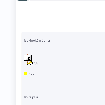
jackjack2 a écrit :
" />
" />
Voire plus.