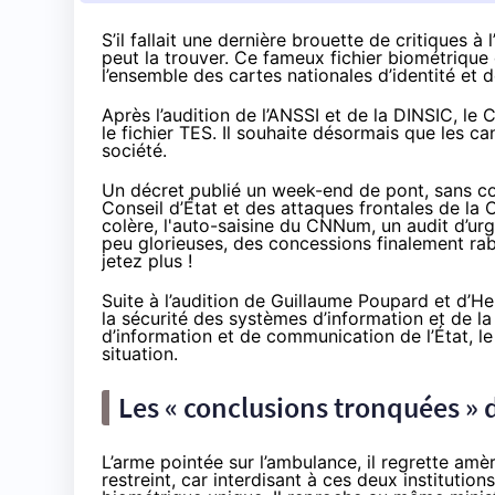
S’il fallait une dernière brouette de critiques 
peut la trouver. Ce fameux fichier biométrique 
l’ensemble des cartes nationales d’identité et 
Après l’audition de l’ANSSI et de la DINSIC, l
le fichier TES. Il souhaite désormais que les ca
société.
Un
décret publié un week-end de pont
, sans c
Conseil d’État
et des attaques frontales
de la 
colère, l'auto-saisine
du CNNum
, un audit d’u
peu glorieuses, des concessions
finalement ra
jetez plus !
Suite à l’audition de Guillaume Poupard et d’He
la sécurité des systèmes d’information et de la
d’information et de communication de l’État, le
situation.
Les « conclusions tronquées » d
L’arme pointée sur l’ambulance, il regrette amèr
restreint, car interdisant à ces deux institution