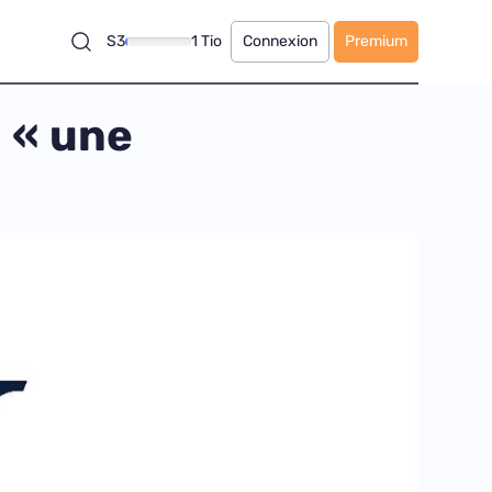
S3
1 Tio
Connexion
Premium
 « une