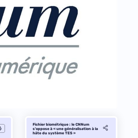
Fichier biométrique : le CNNum
s’oppose à « une généralisation à la
hâte du système TES »