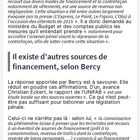
recourt aux divers modes de financement et la contrefaçon
notamment de vêtements, est une source de revenus non
négligeable. Cette situation a été entre autres largement
évoquée par la presse (L'Express, Le Point, Le Figaro, L'Obs) à
l'occasion des attentats de 2015
». Il a donc demandé au
ministère du Budget et des comptes publics les
mesures qu’il entendait prendre «
notamment pour
accroître l'arsenal pénal visant la répression de la
contrefaçon, afin de lutter contre cette situation
».
Il existe d'autres sources de
financement, selon Bercy
La réponse apportée par Bercy est à savourer. Elle
réduit en poudre ces affirmations. D’un, avance
Christian Eckert, le rapport de l’UNIFAB «
est une
étude basée sur des sources ouvertes
». Ce qui n’est peut-
être pas suffisant pour bétonner une législation
pénale.
Celui-ci ne s’arrête pas là : selon lui, «
la connaissance
du phénomène laisse à penser que les terroristes ont recours
à un éventail de sources de financement (prêt à la
consommation, revenus de trafics dont la contrefaçon,
revente de biens personnels, …) y compris à un financement