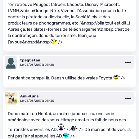
“on retrouve Peugeot Citroën, Lacoste, Disney, Microsoft,
LVMH,&nbsp;Orange, Nike, Vivendi, l’Association pour la lutte
contre la piraterie audiovisuelle, la Société civile des
producteurs de phonogrammes, etc.”&nbsp;Voila tout est dit…!
Apres ça, les plates-formes de téléchargement&nbsp;c’est de
la contrefaçon, donc du terrorisme. Bien joué
j’avoue&nbsp;!&nbsp;
" />
tpeg5stan
Le 08/03/2017 à 08h26
Pendant ce temps-là, Daesh utilise des vraies Toyota.
" />
Ami-Kuns
Le 08/03/2017 à 08h30
Donc mater un Hentai, un anime japonais, ou une série
américaine avec des sous-titrage amateurs fait de nous des
Terroristes envers les AD.
" />
" /> De mon point de vue, ils
ont pas l’air si apeuré les AD.
" />