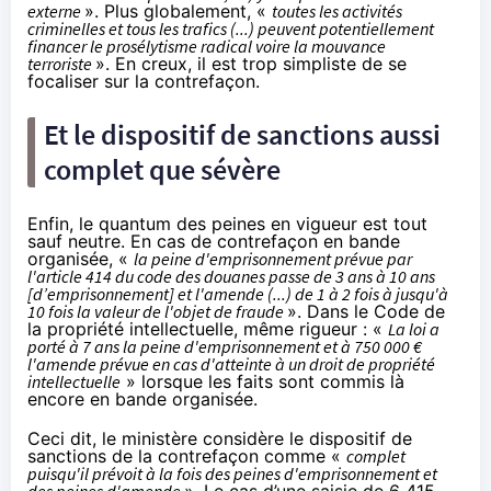
externe
». Plus globalement, «
toutes les activités
criminelles et tous les trafics (...) peuvent potentiellement
financer le prosélytisme radical voire la mouvance
terroriste
». En creux, il est trop simpliste de se
focaliser sur la contrefaçon.
Et le dispositif de sanctions aussi
complet que sévère
Enfin, le quantum des peines en vigueur est tout
sauf neutre. En cas de contrefaçon en bande
organisée, «
la peine d'emprisonnement prévue par
l'article 414 du code des douanes passe de 3 ans à 10 ans
[d’emprisonnement] et l'amende (...) de 1 à 2 fois à jusqu'à
10 fois la valeur de l'objet de fraude
». Dans le Code de
la propriété intellectuelle, même rigueur : «
La loi a
porté à 7 ans la peine d'emprisonnement et à 750 000 €
l'amende prévue en cas d'atteinte à un droit de propriété
intellectuelle
» lorsque les faits sont commis là
encore en bande organisée.
Ceci dit, le ministère considère le dispositif de
sanctions de la contrefaçon comme «
complet
puisqu'il prévoit à la fois des peines d'emprisonnement et
des peines d'amende
». Le cas d’une saisie de 6 415