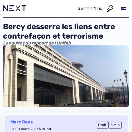
S3
1 Tio
Bercy desserre les liens entre
contrefaçon et terrorisme
Les suites du rapport de l'Unifab
Marc Rees
Droit
5 min
Le 08 mars 2017 à 08h10