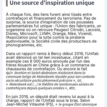
Une source d'inspiration unique
À chaque fois, des liens furent ainsi tissés entre
contrefaçon et financement du terrorisme. Pas de
surprise, la source d’inspiration de ces poussées
parlementaires fut unique : l’Union des fabricants, un
organisme où on retrouve Peugeot Citroën, Lacoste,
Disney, Microsoft, LVMH,
Orange
, Nike, Vivendi,
l’Association pour la lutte contre la piraterie
audiovisuelle, la Société civile des producteurs de
phonogrammes, etc.
Dans
un rapport remis à Bercy début 2016
, l’Unifab
avait dénoncé un tel lien incestueux, citant en
exemple ces 8 000 euros envoyés par l’un des
frères Kouachi en Chine grâce à un commerce de
chaussures de contrefaçon. Ou encore le fait
qu’«
Ibrahim et Salah Abdeslam résidaient dans la
commune belge de Molenbeek réputée pour son contexte
socio-sécuritaire particulièrement précaire
», or,
«
Molenbeek est (...) le théâtre de nombreuses saisies de
contrefaçons depuis quelques années
», etc.
En juin 2016, un député était
revenu lui aussi à la
charge
, rapport de l’Unifab sous le bras. Selon
Jean-Michel Villaumé (PS), «
le groupe État islamique