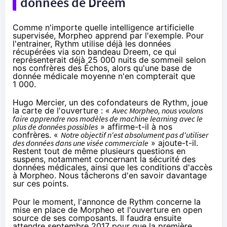
données de Dreem
Comme n'importe quelle intelligence artificielle
supervisée, Morpheo apprend par l'exemple. Pour
l'entrainer, Rythm utilise déjà les données
récupérées via son bandeau Dreem, ce qui
représenterait déjà 25 000 nuits de sommeil
selon
nos confrères des Échos
, alors qu'une base de
donnée médicale moyenne n'en compterait que
1 000.
Hugo Mercier, un des cofondateurs de Rythm, joue
la carte de l'ouverture : «
Avec Morpheo, nous voulons
faire apprendre nos modèles de machine learning avec le
plus de données possibles
» affirme-t-il à nos
confrères. «
Notre objectif n'est absolument pas d'utiliser
des données dans une visée commerciale
» ajoute-t-il.
Restent tout de même plusieurs questions en
suspens, notamment concernant la sécurité des
données médicales, ainsi que les conditions d'accès
à Morpheo. Nous tâcherons d'en savoir davantage
sur ces points.
Pour le moment, l'annonce de Rythm concerne la
mise en place de Morpheo et l'ouverture en open
source de ses composants. Il faudra ensuite
attendre septembre 2017 pour que la première