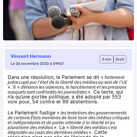
Vincent Hermann
3 min
Droit
Le 26 novembre 2020 à 09h07
Dans une résolution
, le Parlement se dit «
fortement
préoccupé par l’état de la liberté des médias au sein de l’UE
». Il «
dénonce les violences, le harcèlement et les pressions
auxquels sont confrontés les journalistes
».
Ce texte, qui
n’a qu’une portée politique, a été adopté par 553
voix pour, 54 contre et 89 abstentions.
Le Parlement fustige «
les tentatives des gouvernements
de certains États membres de faire taire des médias critiques
et indépendants et de porter atteinte à la liberté et au
pluralisme des médias
».
La «
liberté des médias s’est
dégradée au cours des dernières années
».
Cette
résolution n’est pas née de l’épisode de la