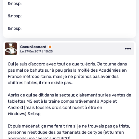
&nbsp;
&nbsp;
&nbsp;
Coeur2canard
Premium
Le 27/06/2017 à 15h25
Oui je suis d’accord avec tout ce que tu écris. Je tourne dans
pas mal de bahuts sur à peu près la moitié des Académies en
France métropolitaine, mais je ne prétends pas avoir des
chiffres fiables, il n’en existe pas..
Après ce qui se dit dans le secteur, clairement sur les ventes de
tablettes MS est à la traîne comparativement à Apple et
Android (mais tous les ordis continuent à être en
Windows).&nbsp;
Et puis mécénat, ça me ferait rire si je ne trouvais pas ça triste,
personne n’est dupe des partenariats de ce type (et tu m’en
apprends une “belle” sur CISCO)…