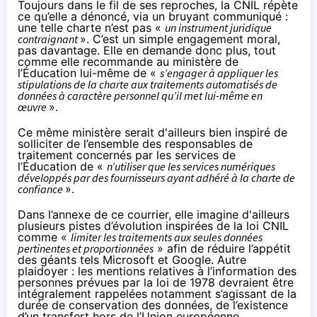
Toujours dans le fil de ses reproches, la CNIL répète
ce qu’elle a dénoncé
, via un bruyant communiqué :
une telle charte n’est pas «
un instrument juridique
contraignant
». C’est un simple engagement moral,
pas davantage. Elle en demande donc plus, tout
comme elle recommande au ministère de
l’Éducation lui-même de «
s’engager à appliquer les
stipulations de la charte aux traitements automatisés de
données à caractère personnel qu’il met lui-même en
œuvre
».
Ce même ministère serait d'ailleurs bien inspiré de
solliciter de l’ensemble des responsables de
traitement concernés par les services de
l’Éducation de «
n’utiliser que les services numériques
développés par des fournisseurs ayant adhéré à la charte de
confiance
».
Dans l’annexe de ce courrier, elle imagine d'ailleurs
plusieurs pistes d’évolution inspirées de la loi CNIL
comme «
limiter les traitements aux seules données
pertinentes et proportionnées
» afin de réduire l’appétit
des géants tels Microsoft et Google. Autre
plaidoyer : les mentions relatives à l’information des
personnes prévues par la loi de 1978 devraient être
intégralement rappelées notamment s’agissant de la
durée de conservation des données, de l’existence
d’un transfert hors de l’Union européenne.