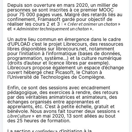
Depuis son ouverture en mars 2020, un millier de
personnes se sont inscrites à ce premier MOOC
pour 75 000 pages vues. Malgré des retards liés au
confinement, Framasoft garde pour objectif de
réaliser les cours 2 et 3 : «
Créer et animer un chaton
»
et «
Administrer techniquement un chaton
».
Un autre lieu commun en émergence dans le cadre
d’UPLOAD c’est le projet Librecours, des ressources
libres disponibles sur
librecours.net
, notamment
pour l’initiation à l’informatique (bases de données,
programmation, système…) et la culture numérique
(droits d’auteur et licence libres par exemple).
Librecours propose également un espace d’échange
ouvert hébergé chez Picasoft, le Chaton à
l’Université de Technologies de Compiègne.
Enfin, ce sont des sessions avec encadrement
pédagogique, des exercices à rendre, des retours
par des véritables animatrices et animateurs, des
échanges organisés entre apprenantes et
apprenants, etc. C’est à petite échelle, gratuit et
bénévole. Nous avons fait tourner deux sessions «
LibreCulture
» en mai 2020, 13 sont allées au bout
des 25 heures de formation.
La section «
confindev
» d’initiation à la