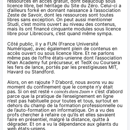
ressources en accès gratuit, dont beaucoup sous
licence libre, bel héritage du Site du Zéro. Celui-ci a
d’ailleurs forké en donnant naissance à l’association
Zeste de Savoir, dont les ressources sont toutes
libres sans exception. On peut aussi mentionner
Studi, c’est moins ouvert au niveau des contenus,
mais ils ont financé cinquante modules sous licence
libre pour Librecours, c’est quand même sympa.
Côté public, il y a FUN (France Université
Numérique), avec également plein de contenus en
accès ouvert ou sous licence libre. Et ne parlons
même pas de l’offre états-unienne dont l’association
Khan Academy fut précurseur, et TedX ou Coursera
les fers de lance, portés par les prestigieuses MIT,
Havard ou Standford.
Alors, on en rajoute ? D’abord, nous avons vu au
moment du confinement que le compte n’y était
pas. Si on est resté «
coincés dans Zoom
» c’est d’abord
parce que la pratique de l’enseignement en ligne
n’est pas habituelle pour toutes et tous, surtout en
dehors du champ de la formation professionnelle ou
de l’auto-formation en informatique. On a vu des
profs chercher à refaire ce qu’ils et elles savaient
faire en présentiel, malgré la distance, quitte à
dégrader. Et on a vu la dépendance aux géants du
web états-uniens.