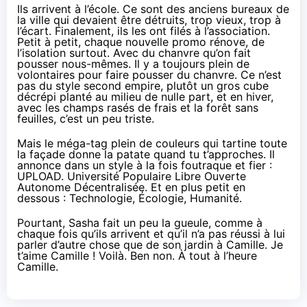
Ils arrivent à l’école. Ce sont des anciens bureaux de
la ville qui devaient être détruits, trop vieux, trop à
l’écart. Finalement, ils les ont filés à l’association.
Petit à petit, chaque nouvelle promo rénove, de
l’isolation surtout. Avec du chanvre qu’on fait
pousser nous-mêmes. Il y a toujours plein de
volontaires pour faire pousser du chanvre. Ce n’est
pas du style second empire, plutôt un gros cube
décrépi planté au milieu de nulle part, et en hiver,
avec les champs rasés de frais et la forêt sans
feuilles, c’est un peu triste.
Mais le méga-tag plein de couleurs qui tartine toute
la façade donne la patate quand tu t’approches. Il
annonce dans un style à la fois foutraque et fier :
UPLOAD. Université Populaire Libre Ouverte
Autonome Décentralisée. Et en plus petit en
dessous : Technologie, Écologie, Humanité.
Pourtant, Sasha fait un peu la gueule, comme à
chaque fois qu’ils arrivent et qu’il n’a pas réussi à lui
parler d’autre chose que de son jardin à Camille. Je
t’aime Camille ! Voilà. Ben non. À tout à l’heure
Camille.