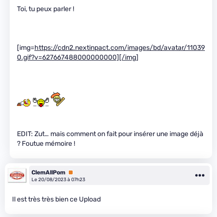
Toi, tu peux parler !
[img=
https://cdn2.nextinpact.com/images/bd/avatar/11039
0.gif?v=627667488000000000][/img
]
EDIT: Zut… mais comment on fait pour insérer une image déjà
? Foutue mémoire !
ClemAllPom
Premium
Le 20/08/2023 à 07h23
Il est très très bien ce Upload