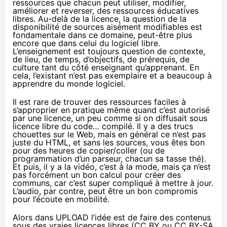
ressources que chacun peut utiliser, modifier,
améliorer et reverser, des ressources éducatives
libres. Au-delà de la licence, la question de la
disponibilité de sources aisément modifiables est
fondamentale dans ce domaine, peut-être plus
encore que dans celui du logiciel libre.
L’enseignement est toujours question de contexte,
de lieu, de temps, d’objectifs, de prérequis, de
culture tant du côté enseignant qu’apprenant. En
cela, l’existant n’est pas exemplaire et a beaucoup à
apprendre du monde logiciel.
Il est rare de trouver des ressources faciles à
s’approprier en pratique même quand c’est autorisé
par une licence, un peu comme si on diffusait sous
licence libre du code… compilé. Il y a des trucs
chouettes sur le Web, mais en général ce n’est pas
juste du HTML, et sans les sources, vous êtes bon
pour des heures de copier/coller (ou de
programmation d’un parseur, chacun sa tasse thé).
Et puis, il y a la vidéo, c’est à la mode, mais ça n’est
pas forcément un bon calcul pour créer des
communs, car c’est super compliqué à mettre à jour.
L’audio, par contre, peut être un bon compromis
pour l’écoute en mobilité.
Alors dans UPLOAD l’idée est de faire des contenus
sous des vraies licences libres (CC BY ou CC BY-SA