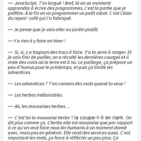
—
JavaScript. T’es largué ! Bref, là on va vraiment
apprendre à écrire des programmes, c’est la partie que je
préfère. À la fin on va programmer un petit robot. C’est César
du repair’ café qui l’a fabriqué.
—
Je pense que je vais aller au jardin plutôt.
—
Y a rien à y faire en hiver !
—
Si, si, y a toujours des trucs à faire. Y'a la serre à ranger. Et
je vais finir de pailler, on a récolté les dernières courges et il
reste des coins où la terre est à nu. Le paillage, ça prépare un
peu d’humus pour le printemps, et puis ça limite les
adventices.
—
Les adventices ? T’en connais des mots quand tu veux !
—
Les herbes indésirables.
—
Ah, les mauvaises herbes…
—
C’est toi la mauvaise herbe
! la coupe-t-il en riant.
On
dit plus comme ça. L’herbe elle est mauvaise que par rapport
à ce qu’on veut faire nous les humains à un moment donné
avec, mais pas en général. Elle rend des services aussi. C’est
important les mots, ça force à réfléchir un peu plus. Ça