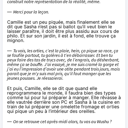
construit notre représentation de la réalité, même.
—
Merci pour la leçon.
Camille est un peu piquée, mais finalement elle se
dit que Sasha n’est pas si ballot qu’il veut bien le
laisser paraître, il doit être plus assidu aux cours de
philo. Et sur son jardin, il est à fond, elle trouve ça
mignon.
—
Tu vois, les orties, c’est la plaie, hein, ça pique sa race, ça
se faufile partout, tu galères à t’en débarrasser. Et ben tu
peux faire des tas de trucs avec, de l’engrais, du désherbant,
même ça se bouffe. J’ai essayé, je me suis cramé la gorge et
j’ai eu l’impression d’avoir une otite pendant trois jours, mais
parait que je m’y suis mal pris, qu’il faut manger que les
jeunes pousses. Je réessaierai.
Et puis, Camille, elle se dit que quand elle
reprogrammera le monde, il faudra bien des types
comme lui pour lui préparer à manger. Elle rêvasse à
elle vautrée derrière son PC et Sasha à la cuisine en
train de lui préparer une omelette fromage et orties
qui pique un peu à l’intérieur des oreilles.
—
On se retrouve cet après-midi alors, tu vas au Wushu ?