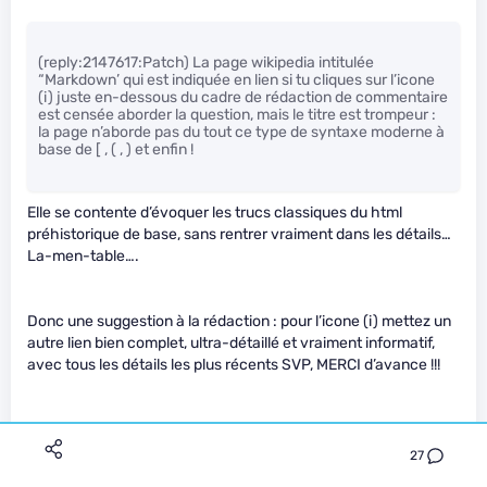
(reply:2147617:Patch) La page wikipedia intitulée
“Markdown’ qui est indiquée en lien si tu cliques sur l’icone
(i) juste en-dessous du cadre de rédaction de commentaire
est censée aborder la question, mais le titre est trompeur :
la page n’aborde pas du tout ce type de syntaxe moderne à
base de [ , ( , ) et enfin !
Elle se contente d’évoquer les trucs classiques du html
préhistorique de base, sans rentrer vraiment dans les détails…
La-men-table….
Donc une suggestion à la rédaction : pour l’icone (i) mettez un
autre lien bien complet, ultra-détaillé et vraiment informatif,
avec tous les détails les plus récents SVP, MERCI d’avance !!!
J’ai trouvé un
premier exemple
, et un
second exemple
qui
m’est apparu plus complet, et enfin
une dernière page, certes
27
signée Adobe
, MAIS merveilleusement bien illustrée et