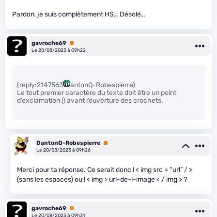
Pardon, je suis complètement HS… Désolé…
gavroche69
Premium
Le 20/08/2023 à 09h22
(reply:2147563
antonQ-Robespierre)
Le tout premier caractère du texte doit être un point
d’exclamation (! avant l’ouverture des crochets.
DantonQ-Robespierre
Premium
Le 20/08/2023 à 09h26
Merci pour ta réponse. Ce serait donc ! < img src = “url” / >
(sans les espaces) ou ! < img > url-de-l-image < / img > ?
gavroche69
Premium
Le 20/08/2023 à 09h31