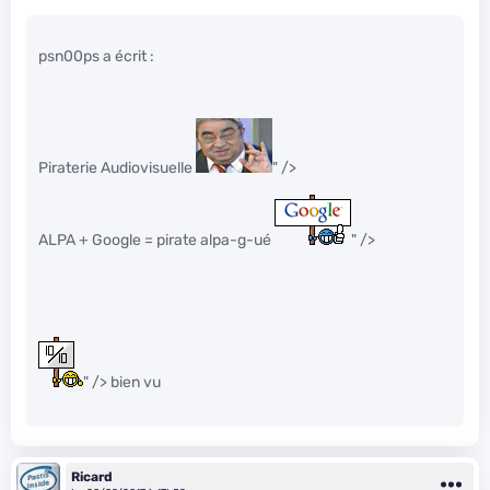
psn00ps a écrit :
Piraterie Audiovisuelle
" />
ALPA + Google = pirate alpa-g-ué
" />
" /> bien vu
Ricard