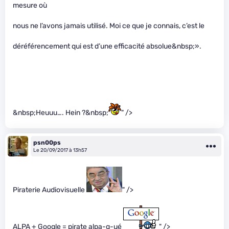
mesure où
nous ne l’avons jamais utilisé. Moi ce que je connais, c’est le
déréférencement qui est d’une efficacité absolue&nbsp;».
&nbsp;Heuuu…. Hein ?&nbsp;
" />
psn00ps
Le 20/09/2017 à 13h57
Piraterie Audiovisuelle
" />
ALPA + Google = pirate alpa-g-ué
" />