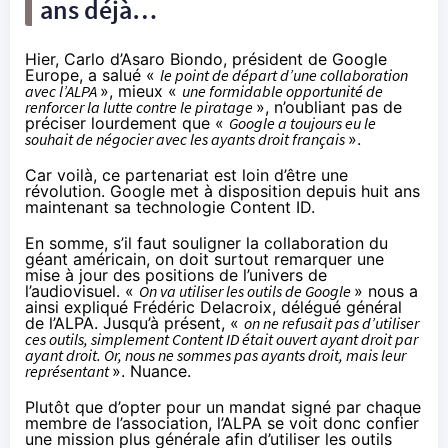
ans déjà…
Hier, Carlo d’Asaro Biondo, président de Google
Europe, a salué «
le point de départ d’une collaboration
avec l’ALPA
», mieux «
une formidable opportunité de
renforcer la lutte contre le piratage
», n’oubliant pas de
préciser lourdement que «
Google a toujours eu le
souhait de négocier avec les ayants droit français
».
Car voilà, ce partenariat est loin d’être une
révolution. Google met à disposition depuis huit ans
maintenant sa technologie Content ID.
En somme, s’il faut souligner la collaboration du
géant américain, on doit surtout remarquer une
mise à jour des positions de l’univers de
l’audiovisuel. «
On va utiliser les outils de Google
» nous a
ainsi expliqué Frédéric Delacroix, délégué général
de l’ALPA. Jusqu’à présent, «
on ne refusait pas d’utiliser
ces outils, simplement Content ID était ouvert ayant droit par
ayant droit. Or, nous ne sommes pas ayants droit, mais leur
représentant
». Nuance.
Plutôt que d’opter pour un mandat signé par chaque
membre de l’association, l’ALPA se voit donc confier
une mission plus générale afin d’utiliser les outils