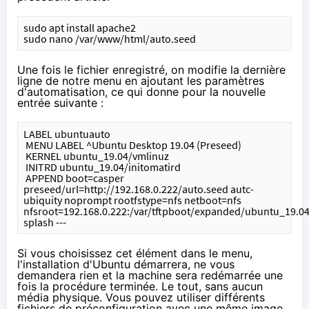
sudo apt install apache2
sudo nano /var/www/html/auto.seed
Une fois le fichier enregistré, on modifie la dernière
ligne de notre menu en ajoutant les paramètres
d'automatisation, ce qui donne pour la nouvelle
entrée suivante :
LABEL ubuntuauto
 MENU LABEL ^Ubuntu Desktop 19.04 (Preseed)
 KERNEL ubuntu_19.04/vmlinuz
 INITRD ubuntu_19.04/initomatird
 APPEND boot=casper 
preseed/url=http://192.168.0.222/auto.seed autc-
ubiquity noprompt rootfstype=nfs netboot=nfs 
nfsroot=192.168.0.222:/var/tftpboot/expanded/ubuntu_19.04
splash ---
Si vous choisissez cet élément dans le menu,
l'installation d'Ubuntu démarrera, ne vous
demandera rien et la machine sera redémarrée une
fois la procédure terminée. Le tout, sans aucun
média physique. Vous pouvez utiliser différents
fichiers de préconfiguration avec une même image,