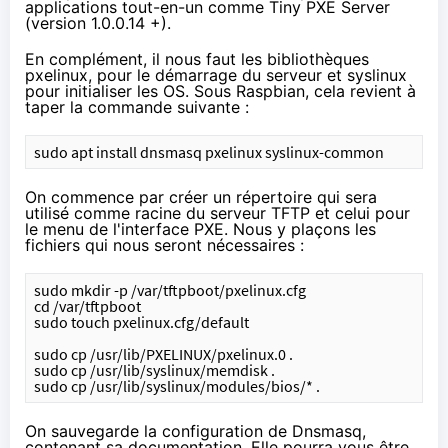
applications tout-en-un comme
Tiny PXE Server
(version 1.0.0.14 +).
En complément, il nous faut les bibliothèques
pxelinux
, pour le démarrage du serveur et
syslinux
pour initialiser les OS. Sous
Raspbian
, cela revient à
taper la commande suivante :
sudo apt install dnsmasq pxelinux syslinux-common
On commence par créer un répertoire qui sera
utilisé comme racine du serveur TFTP et celui pour
le menu de l'interface PXE. Nous y plaçons les
fichiers qui nous seront nécessaires :
sudo mkdir -p /var/tftpboot/pxelinux.cfg
cd /var/tftpboot
sudo touch pxelinux.cfg/default
sudo cp /usr/lib/PXELINUX/pxelinux.0 .
sudo cp /usr/lib/syslinux/memdisk .
sudo cp /usr/lib/syslinux/modules/bios/* .
On sauvegarde la configuration de Dnsmasq,
contenant sa documentation. Elle pourra vous être