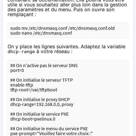
utile si vous souhaitez aller plus loin dans la gestion
des paramètres et du menu. Puis on ouvre son
remplaçant :
sudo mv /etc/dnsmasq.conf /etc/dnsmasq.conf.old
sudo nano /etc/dnsmasq.conf
On y place les lignes suivantes. Adaptez la variable
à votre réseau :
dhcp-range
## On n'active pas le serveur DNS
port=0
## On initialise le serveur TFTP
enable-tftp
tftp-root=/var/tftpboot
## On initialise le proxy DHCP
dhcp-range=192.168.0.0, proxy
## On initialise le service PXE
dhcp-boot=pxelinux.0
## On initialise le menu du service PXE
pxe-prompt="Veuillez faire votre choix :"