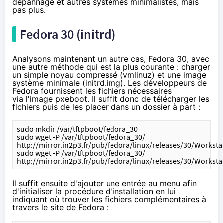
dépannage et autres systèmes minimalistes, mais
pas plus.
Fedora 30 (initrd)
Analysons maintenant un autre cas, Fedora 30, avec
une autre méthode qui est la plus courante : charger
un simple noyau compressé (vmlinuz) et une image
système minimale (initrd.img). Les développeurs de
Fedora fournissent les fichiers nécessaires
via
l'image pxeboot
. Il suffit donc de télécharger les
fichiers puis de les placer dans un dossier à part :
sudo mkdir /var/tftpboot/fedora_30
sudo wget -P /var/tftpboot/fedora_30/ 
http://mirror.in2p3.fr/pub/fedora/linux/releases/30/Works
sudo wget -P /var/tftpboot/fedora_30/ 
http://mirror.in2p3.fr/pub/fedora/linux/releases/30/Workst
Il suffit ensuite d'ajouter une entrée au menu afin
d'initialiser la procédure d'installation en lui
indiquant où trouver les fichiers complémentaires à
travers le site de Fedora :