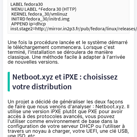
LABEL fedora30
 MENU LABEL ^Fedora 30 (HTTP)
 KERNEL fedora_30/vmlinuz
 INITRD fedora_30/initrd.img
 APPEND ip=dhcp 
inst.stage2=http://mirror.in2p3.fr/pub/fedora/linux/release
Une fois la procédure lancée et le système démarré
le téléchargement commencera. Lorsque c'est
terminé, l'installation se déroulera de manière
classique. Une méthode facile à adapter à l'arrivée
de nouvelles versions.
Netboot.xyz et iPXE : choisissez
votre distribution
Un projet a décidé de généraliser les deux façons
de faire que nous venons d'analyser :
Netboot.xyz
. Il
utilise une version
iPXE
plutôt que PXE pour avoir
accès à des protocoles avancés, vous pouvez
l'utiliser comme environnement de base dans la
configuration de votre serveur DHCP ou l'utiliser à
travers un noyau à charger, votre UEFI, une clé USB,
une ISO, etc.