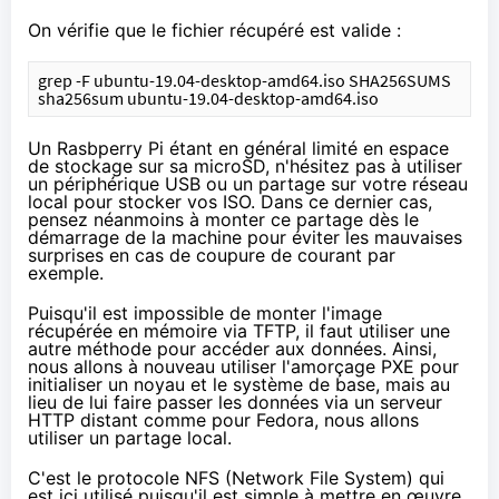
On vérifie que le fichier récupéré est valide :
grep -F ubuntu-19.04-desktop-amd64.iso SHA256SUMS
sha256sum ubuntu-19.04-desktop-amd64.iso
Un Rasbperry Pi étant en général limité en espace
de stockage sur sa microSD, n'hésitez pas à utiliser
un périphérique USB ou
un partage sur votre réseau
local
pour stocker vos ISO. Dans ce dernier cas,
pensez néanmoins à monter ce partage dès le
démarrage de la machine pour éviter les mauvaises
surprises en cas de coupure de courant par
exemple.
Puisqu'il est impossible de monter l'image
récupérée en mémoire via TFTP, il faut utiliser une
autre méthode pour accéder aux données. Ainsi,
nous allons à nouveau utiliser l'amorçage PXE pour
initialiser un noyau et le système de base, mais au
lieu de lui faire passer les données via un serveur
HTTP distant comme pour Fedora, nous allons
utiliser un partage local.
C'est le protocole NFS (
Network File System
) qui
est ici utilisé puisqu'il est simple à mettre en œuvre