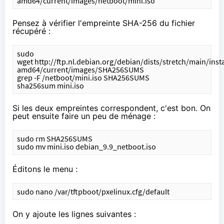
amd64/current/images/netboot/mini.iso
Pensez à vérifier l'empreinte SHA-256 du fichier
récupéré :
sudo 
wget http://ftp.nl.debian.org/debian/dists/stretch/main/insta
amd64/current/images/SHA256SUMS
grep -F /netboot/mini.iso SHA256SUMS
sha256sum mini.iso
Si les deux empreintes correspondent, c'est bon. On
peut ensuite faire un peu de ménage :
sudo rm SHA256SUMS
sudo mv mini.iso debian_9.9_netboot.iso
Éditons le menu :
sudo nano /var/tftpboot/pxelinux.cfg/default
On y ajoute les lignes suivantes :