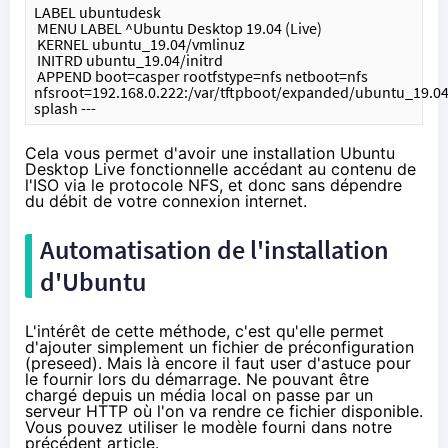
LABEL ubuntudesk
 MENU LABEL ^Ubuntu Desktop 19.04 (Live)
 KERNEL ubuntu_19.04/vmlinuz
 INITRD ubuntu_19.04/initrd
 APPEND boot=casper rootfstype=nfs netboot=nfs 
nfsroot=192.168.0.222:/var/tftpboot/expanded/ubuntu_19.04
splash ---
Cela vous permet d'avoir une installation Ubuntu
Desktop Live fonctionnelle accédant au contenu de
l'ISO via le protocole NFS, et donc sans dépendre
du débit de votre connexion internet.
Automatisation de l'installation
d'Ubuntu
L'intérêt de cette méthode, c'est qu'elle permet
d'ajouter simplement un fichier de préconfiguration
(preseed). Mais là encore il faut user d'astuce pour
le fournir lors du démarrage. Ne pouvant être
chargé depuis un média local on passe par un
serveur HTTP où l'on va rendre ce fichier disponible.
Vous pouvez utiliser le modèle
fourni dans notre
précédent article
.