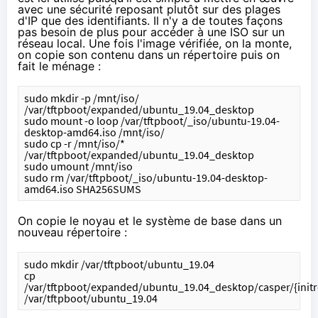
avec une sécurité reposant plutôt sur des plages
d'IP que des identifiants. Il n'y a de toutes façons
pas besoin de plus pour accéder à une ISO sur un
réseau local. Une fois l'image vérifiée, on la monte,
on copie son contenu dans un répertoire puis on
fait le ménage :
sudo mkdir -p /mnt/iso/ 
/var/tftpboot/expanded/ubuntu_19.04_desktop
sudo mount -o loop /var/tftpboot/_iso/ubuntu-19.04-
desktop-amd64.iso /mnt/iso/
sudo cp -r /mnt/iso/* 
/var/tftpboot/expanded/ubuntu_19.04_desktop
sudo umount /mnt/iso
sudo rm /var/tftpboot/_iso/ubuntu-19.04-desktop-
amd64.iso SHA256SUMS
On copie le noyau et le système de base dans un
nouveau répertoire :
sudo mkdir /var/tftpboot/ubuntu_19.04
cp 
/var/tftpboot/expanded/ubuntu_19.04_desktop/casper/{initrd
/var/tftpboot/ubuntu_19.04