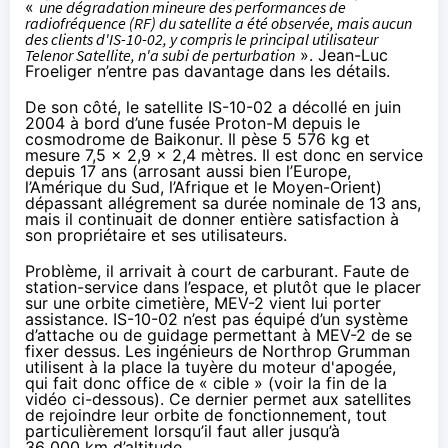
«
une dégradation mineure des performances de
radiofréquence (RF) du satellite a été observée, mais aucun
des clients d'IS-10-02, y compris le principal utilisateur
Telenor Satellite, n'a subi de perturbation
». Jean-Luc
Froeliger n’entre pas davantage dans les détails.
De son côté, le satellite IS-10-02 a décollé en juin
2004 à bord d’une fusée Proton-M depuis le
cosmodrome de Baikonur. Il pèse 5 576 kg et
mesure 7,5 x 2,9 x 2,4 mètres. Il est donc en service
depuis 17 ans (arrosant aussi bien l’Europe,
l’Amérique du Sud, l’Afrique et le Moyen-Orient)
dépassant allégrement sa durée nominale de 13 ans,
mais il continuait de donner entière satisfaction à
son propriétaire et ses utilisateurs.
Problème, il arrivait à court de carburant. Faute de
station-service dans l’espace, et plutôt que le placer
sur une orbite cimetière, MEV-2 vient lui porter
assistance. IS-10-02 n’est pas équipé d’un système
d’attache ou de guidage permettant à MEV-2 de se
fixer dessus. Les ingénieurs de Northrop Grumman
utilisent à la place la tuyère du moteur d'apogée,
qui fait donc office de « cible » (voir la fin de la
vidéo ci-dessous). Ce dernier permet aux satellites
de rejoindre leur orbite de fonctionnement, tout
particulièrement lorsqu’il faut aller jusqu’à
36 000 km d’altitude.