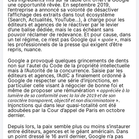
une opportunité rêvée.
En septembre 2019
,
l’entreprise a annoncé sa volonté de désactiver
l’affichage des extraits dans tout écosystème
(Search, Actualités, YouTube…), à charge pour les
éditeurs et agences de le réactiver par le levier
d’une balise dédiée, mais le cas échéant sans
pouvoir réclamer de redevance. Et pour cause, dans
un tel régime, ce n’est pas Google qui «
spolie
», mais
les professionnels de la presse qui exigent d’être
repris, nuance.
Google a provoqué quelques grincements de dents
non sur l'autel du Code de la propriété intellectuelle
mais à l’Autorité de la concurrence. Saisie par les
éditeurs et agences, l’AdlC a finalement ordonné à
Google de respecter
une série d’injonctions
, en
particulier celle visant à négocier de bonne foi et
même de proposer une rémunération «
appréciée à la
lumière de sa conformité avec la loi de 2019 et de son
caractère transparent, objectif et non discriminatoire
».
Injonctions qui dans leur quasi-totalité ont été
adoubées par la Cour d’appel de Paris
en octobre
dernier
.
Depuis lors, la paix semble plus ou moins s’instaurer
entre éditeurs, agences et le géant américain. Dans
un point dressé le 16 avril dernier, Google n’a pas