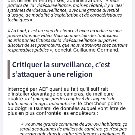
des usines et entreprises, administrations : «
Nous
parlons de 'la' vidéosurveillance, mais en réalité, il y a 'des'
systèmes de vidéosurveillance, avec une grande diversité
d’usage, de modalité d’exploitation et de caractéristiques
techniques
».
«
Au final, c’est un coup de chance d’avoir un indice ou une
preuve dans une vidéo. Nous sommes loin des fantasmes
nourris par les fictions sur la vidéosurveillance ou par les
discours de ses promoteurs, que nous retrouvons chez certains
responsables publics
», conclut Guillaume Gormand.
Critiquer la surveillance, c’est
s’attaquer à une religion
Interrogé par AEF quant au fait qu'il suffirait
d'installer davantage de caméras, de meilleure
qualité «
et pourquoi pas les coupler à des logiciels de
traitement d’images automatisé
», le chercheur pointe
du doigt le tsunami de données auquel vont être de
plus en plus confrontés les enquêteurs :
«
Pour une grande commune de 200 000 habitants, ça
serait des dizaines de milliers de caméras, ça n’est pas
envisageable dans le cadre des finances publiques. Et