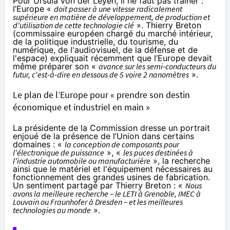
Pour Ursula von der Leyen, il ne faut pas trainer :
l’Europe «
doit passer à une vitesse radicalement
supérieure en matière de développement, de production et
d'utilisation de cette technologie clé
». Thierry Breton
(commissaire européen chargé du marché intérieur,
de la politique industrielle, du tourisme, du
numérique, de l'audiovisuel, de la défense et de
l'espace) expliquait récemment que l’Europe devait
même préparer son «
avance sur les semi-conducteurs du
futur, c'est-à-dire en dessous de 5 voire 2 nanomètres
».
Le plan de l’Europe pour « prendre son destin
économique et industriel en main »
La présidente de la Commission dresse un portrait
enjoué de la présence de l’Union dans certains
domaines : «
la conception de composants pour
l'électronique de puissance
», «
les puces destinées à
l'industrie automobile ou manufacturière
», la recherche
ainsi que le matériel et l'équipement nécessaires au
fonctionnement des grandes usines de fabrication.
Un sentiment partagé par Thierry Breton : «
Nous
avons la meilleure recherche – le LETI à Grenoble, IMEC à
Louvain ou Fraunhofer à Dresden – et les meilleures
technologies au monde
».