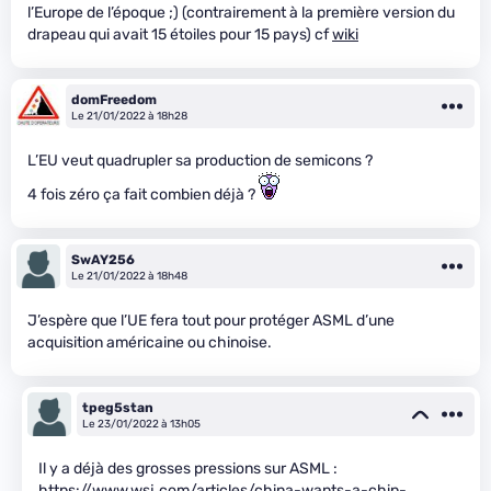
l’Europe de l’époque ;) (contrairement à la première version du
drapeau qui avait 15 étoiles pour 15 pays) cf
wiki
domFreedom
Le 21/01/2022 à 18h28
L’EU veut quadrupler sa production de semicons ?
4 fois zéro ça fait combien déjà ?
SwAY256
Le 21/01/2022 à 18h48
J’espère que l’UE fera tout pour protéger ASML d’une
acquisition américaine ou chinoise.
tpeg5stan
Le 23/01/2022 à 13h05
Il y a déjà des grosses pressions sur ASML :
https://www.wsj.com/articles/china-wants-a-chip-