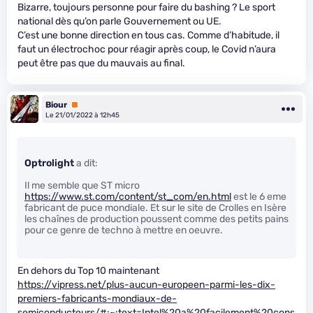
Bizarre, toujours personne pour faire du bashing ? Le sport
national dès qu’on parle Gouvernement ou UE.
C’est une bonne direction en tous cas. Comme d’habitude, il
faut un électrochoc pour réagir après coup, le Covid n’aura
peut être pas que du mauvais au final.
Biour
Premium
Le 21/01/2022 à 12h45
Optrolight
a dit:
Il me semble que ST micro
https://www.st.com/content/st_com/en.html
est le 6 eme
fabricant de puce mondiale. Et sur le site de Crolles en Isère
les chaînes de production poussent comme des petits pains
pour ce genre de techno à mettre en oeuvre.
En dehors du Top 10 maintenant
https://vipress.net/plus-aucun-europeen-parmi-les-dix-
premiers-fabricants-mondiaux-de-
semiconducteurs/#:~:text=Intel%20a%20facilement%20cons