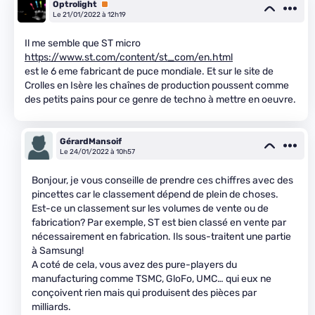
Optrolight
Premium
Le 21/01/2022 à 12h19
Il me semble que ST micro
https://www.st.com/content/st_com/en.html
est le 6 eme fabricant de puce mondiale. Et sur le site de
Crolles en Isère les chaînes de production poussent comme
des petits pains pour ce genre de techno à mettre en oeuvre.
GérardMansoif
Le 24/01/2022 à 10h57
Bonjour, je vous conseille de prendre ces chiffres avec des
pincettes car le classement dépend de plein de choses.
Est-ce un classement sur les volumes de vente ou de
fabrication? Par exemple, ST est bien classé en vente par
nécessairement en fabrication. Ils sous-traitent une partie
à Samsung!
A coté de cela, vous avez des pure-players du
manufacturing comme TSMC, GloFo, UMC… qui eux ne
conçoivent rien mais qui produisent des pièces par
milliards.