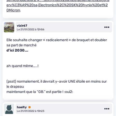
erv%C3%A9%20sa,Electronics%2C%20SK%20hynix%20et%2
0Micron
.
vizir67
Le 21/01/2022 à 12h56
Elle souhaite changer « radicalement » de braquet et doubler
sa part de marché
d’ici 2030…
.
ah quand même…..!
(psst) normalement, il devrait y-avoir UNE étoile en moins sur
le drapeau
maintenant que la “GB.” est partie ! :oui2:
haelty
Premium
Le 21/01/2022 à 13h23