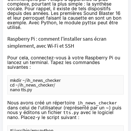
complexe, pourtant la plus simple : la synthèse
vocale. Pour rappel, il existe de tels dispositifs
depuis des années. Les premières Sound Blaster 16
et leur perroquet
faisant la causette en sont un bon
exemple. Avec Python, le module
pyttsx
peut être
utilisé.
Raspberry Pi : comment l'installer sans écran
simplement, avec Wi-Fi et SSH
Pour cela, connectez-vous à votre Raspberry Pi ou
lancez un terminal. Tapez les commandes
suivantes :
mkdir ~/ih_news_checker
cd ~/ih_news_checker/
nano tts.py
Nous avons créé un répertoire
ih_news_checker
dans celui de l'utilisateur (représenté par un ~) puis
nous y éditons un fichier
avec le logiciel
tts.py
nano. Placez-y le script suivant :
#!/usr/bin/env python