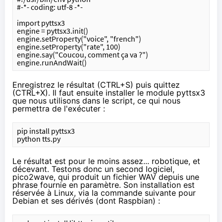
#-*- coding: utf-8 -*-
import pyttsx3
engine = pyttsx3.init()
engine.setProperty("voice", "french")
engine.setProperty("rate", 100)
engine.say("Coucou, comment ça va ?")
engine.runAndWait()
Enregistrez le résultat (CTRL+S) puis quittez
(CTRL+X). Il faut ensuite installer le module pyttsx3
que nous utilisons dans le script, ce qui nous
permettra de l'exécuter :
pip install pyttsx3
python tts.py
Le résultat est pour le moins assez... robotique, et
décevant. Testons donc un second logiciel,
pico2wave, qui produit un fichier WAV depuis une
phrase fournie en paramètre. Son installation est
réservée à Linux, via la commande suivante pour
Debian et ses dérivés (dont Raspbian) :