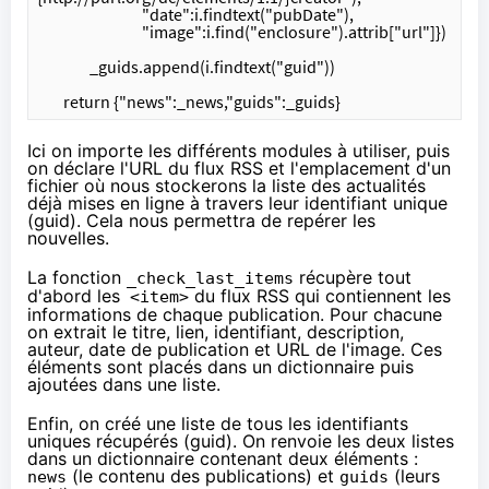
				"date":i.findtext("pubDate"),
				"image":i.find("enclosure").attrib["url"]})
		_guids.append(i.findtext("guid"))
	return {"news":_news,"guids":_guids}
Ici on importe les différents modules à utiliser, puis
on déclare l'URL du flux RSS et l'emplacement d'un
fichier où nous stockerons la liste des actualités
déjà mises en ligne à travers leur identifiant unique
(guid). Cela nous permettra de repérer les
nouvelles.
La fonction
récupère tout
_check_last_items
d'abord les
du flux RSS qui contiennent les
<item>
informations de chaque publication. Pour chacune
on extrait le titre, lien, identifiant, description,
auteur, date de publication et URL de l'image. Ces
éléments sont placés dans un
dictionnaire
puis
ajoutées dans
une liste
.
Enfin, on créé une liste de tous les identifiants
uniques récupérés (guid). On renvoie les deux listes
dans un dictionnaire contenant deux éléments :
(le contenu des publications) et
(leurs
news
guids