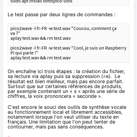
sudo apt install libttspico-utils
Le test passe par deux lignes de commandes :
pico2wave -l fr-FR -w test.wav "Coucou, comment ça 
va ?"
aplay test.wav && rm test.wav
pico2wave -l fr-FR -w test.wav "Cool, je suis un Raspberry 
Pi qui parle !"
aplay test.wav && rm test.wav
On enchaîne ici trois étapes : la création du fichier,
sa lecture via aplay puis sa suppression (
). Le
rm
résultat est bien meilleur, mais pas encore parfait.
Surtout que sur certaines références de produits,
par exemple contenant un « s » après une série de
chiffres, la voix prononcera « seconde ».
C'est encore le souci des outils de synthèse vocale
au fonctionnement local et librement accessibles,
notamment lorsque l'on veut utiliser du texte en
français. Une limitation que l'on peut tenter de
contourner, mais pas sans conséquences.