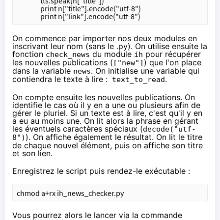
		tts.speak(n["title"])
		print n["title"].encode("utf-8")
		print n["link"].encode("utf-8")
On commence par importer nos deux modules en
inscrivant leur nom (sans le .py). On utilise ensuite la
fonction
du module
pour récupérer
check_news
ih
les nouvelles publications (
) que l'on place
["new"]
dans la variable
. On initialise une variable qui
news
contiendra le texte à lire :
.
text_to_read
On compte ensuite les nouvelles publications. On
identifie le cas où il y en a une ou plusieurs afin de
gérer le pluriel. Si un texte est à lire, c'est qu'il y en
a eu au moins une. On lit alors la phrase en gérant
les éventuels caractères spéciaux (
decode("utf-
). On affiche également le résultat. On lit le titre
8")
de chaque nouvel élément, puis on affiche son titre
et son lien.
Enregistrez le script puis rendez-le exécutable :
chmod a+rx ih_news_checker.py
Vous pourrez alors le lancer via la commande