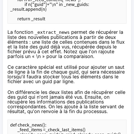
		if n["guid"]+"\n" in _new_guids: 
_result.append(n)
	return _result
La fonction
permet de récupérer la
_extract_news
liste des nouvelles publications à partir de deux
éléments : une liste de celles contenues dans le flux
et la liste des guid déjà vus, récupérée depuis le
fichier prévu à cet effet. Notez que l'on rajoute
parfois un « \n » pour la comparaison.
Ce caractère spécial est utilisé pour ajouter un saut
de ligne à la fin de chaque guid, qui sera nécessaire
lorsqu'il faudra stocker tous les éléments dans le
fichier avec un guid par ligne.
On différencie les deux listes afin de récupérer celle
des guid qui n'ont jamais été vus. Ensuite, on
récupère les informations des publications
correspondantes. On les ajoute à la liste servant de
résultat, qu'on renvoie à la fin du processus.
def check_news():
	_feed_items =_check_last_items()