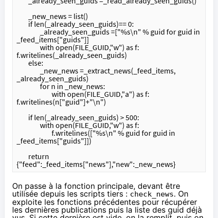
	_already_seen_guids =_read_already_seen_guids()
	_new_news = list()	
	if len(_already_seen_guids)== 0:
		_already_seen_guids =["%s\n" % guid for guid in 
_feed_items["guids"]]
		with open(FILE_GUID,"w") as f: 
f.writelines(_already_seen_guids)
	else:
		_new_news =_extract_news(_feed_items, 
_already_seen_guids)
		for n in _new_news:
			with open(FILE_GUID,"a") as f: 
f.writelines(n["guid"]+"\n")
	if len(_already_seen_guids) > 500:
		with open(FILE_GUID,"w") as f: 
                        f.writelines(["%s\n" % guid for guid in 
_feed_items["guids"]])
	return 
{"feed":_feed_items["news"],"new":_new_news}
On passe à la fonction principale, devant être
utilisée depuis les scripts tiers :
. On
check_news
exploite les fonctions précédentes pour récupérer
les dernières publications puis la liste des guid déjà
vus. Si cette dernière est vide, on la remplit, puis on