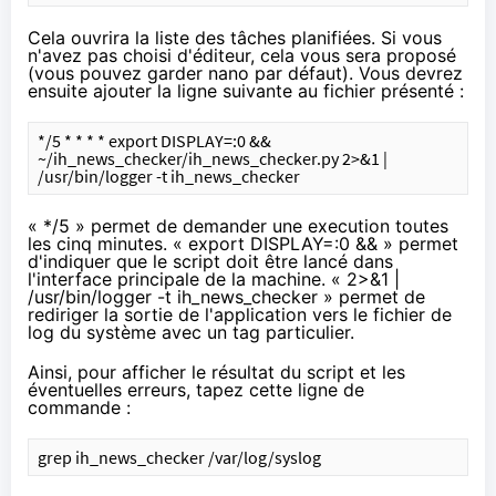
Cela ouvrira la liste des tâches planifiées. Si vous
n'avez pas choisi d'éditeur, cela vous sera proposé
(vous pouvez garder nano par défaut). Vous devrez
ensuite ajouter la ligne suivante au fichier présenté :
*/5 * * * * export DISPLAY=:0 && 
~/ih_news_checker/ih_news_checker.py 2>&1 | 
/usr/bin/logger -t ih_news_checker
« */5 » permet de demander une execution toutes
les cinq minutes. « export DISPLAY=:0 && » permet
d'indiquer que le script doit être lancé dans
l'interface principale de la machine. « 2>&1 |
/usr/bin/logger -t ih_news_checker » permet de
rediriger la sortie de l'application vers le fichier de
log du système avec un tag particulier.
Ainsi, pour afficher le résultat du script et les
éventuelles erreurs, tapez cette ligne de
commande :
grep ih_news_checker /var/log/syslog