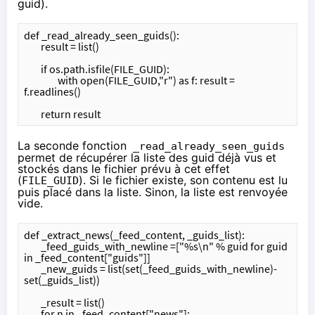
guid).
def _read_already_seen_guids():
	result = list()
	if os.path.isfile(FILE_GUID):
		with open(FILE_GUID,"r") as f: result = 
f.readlines()
	return result
La seconde fonction
_read_already_seen_guids
permet de récupérer la liste des guid déjà vus et
stockés dans le fichier prévu à cet effet
(
). Si le fichier existe, son contenu est lu
FILE_GUID
puis placé dans la liste. Sinon, la liste est renvoyée
vide.
def _extract_news(_feed_content, _guids_list):
	_feed_guids_with_newline =["%s\n" % guid for guid 
in _feed_content["guids"]]
	_new_guids = list(set(_feed_guids_with_newline)- 
set(_guids_list))
	_result = list()
	for n in _feed_content["news"]: