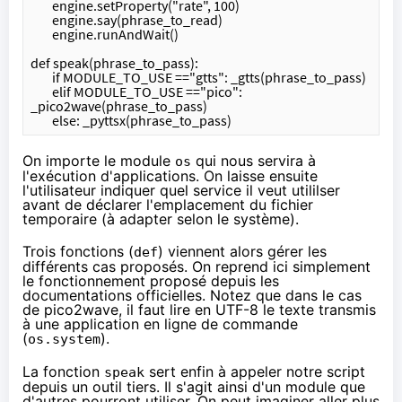
	engine.setProperty("rate", 100)
	engine.say(phrase_to_read)
	engine.runAndWait()
def speak(phrase_to_pass):
	if MODULE_TO_USE =="gtts": _gtts(phrase_to_pass)
	elif MODULE_TO_USE =="pico": 
_pico2wave(phrase_to_pass)
	else: _pyttsx(phrase_to_pass)
On importe le module
qui nous servira à
os
l'exécution d'applications. On laisse ensuite
l'utilisateur indiquer quel service il veut utililser
avant de déclarer l'emplacement du fichier
temporaire (à adapter selon le système).
Trois fonctions (
) viennent alors gérer les
def
différents cas proposés. On reprend ici simplement
le fonctionnement proposé depuis les
documentations officielles. Notez que dans le cas
de pico2wave, il faut lire en
UTF-8
le texte transmis
à
une application en ligne de commande
(
).
os.system
La fonction
sert enfin à appeler notre script
speak
depuis un outil tiers. Il s'agit ainsi
d'un module
que
d'autres pourront utiliser. On peut imaginer aller plus