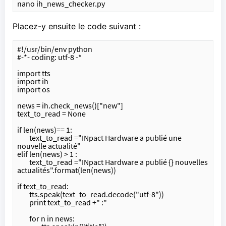
nano ih_news_checker.py
Placez-y ensuite le code suivant :
#!/usr/bin/env python
#-*- coding: utf-8 -*
import tts
import ih
import os 
news = ih.check_news()["new"]
text_to_read = None
if len(news)== 1:
	text_to_read ="INpact Hardware a publié une 
nouvelle actualité"
elif len(news) > 1 :
	text_to_read ="INpact Hardware a publié {} nouvelles 
actualités".format(len(news))
if text_to_read:
	tts.speak(text_to_read.decode("utf-8"))
	print text_to_read +" :"
	for n in news: