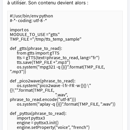
à utiliser. Son contenu devient alors :
#!/usr/bin/env python
#-*- coding: utf-8 -*
import os
MODULE_TO_USE ="gtts"
TMP_FILE ="/tmp/tts_temp_sample"
def _gtts(phrase_to_read):
	from gtts import gTTS
	tts = gTTS(text=phrase_to_read, lang="fr")
	tts.save(TMP_FILE +".mp3")
	os.system("mpg321 -q {}{}".format(TMP_FILE, 
".mp3"))
def _pico2wave(phrase_to_read): 
	os.system("pico2wave -l fr-FR -w {}{} \"
{}\"".format(TMP_FILE,
                                                    ".wav", 
phrase_to_read.encode("utf-8")))
	os.system("aplay -q {}{}".format(TMP_FILE, ".wav")) 
def _pyttsx(phrase_to_read):
	import pyttsx3
	engine = pyttsx3.init()
	engine.setProperty("voice", "french")