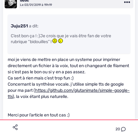
odoc
Le 03/01/2019 à 19h19
Juju251
a dit:
C’est bon ça ! :)Je crois que je vais être fan de votre
rubrique “bidouilles” !
moi je viens de mettre en place un systeme pour imprimer
directement un fichier à la voix, tout en changeant de filament
si c’est pas le bon ou si y en a pas assez.
Ca sert à rien mais c’est trop fun ;)
Concernant la synthèse vocale, j’utilise simple tts de google
pour ma part (
https://github.com/glutanimate/simple-google-
tts
), la voix étant plus naturelle.
Merci pour l’article en tout cas ;)
20
David_L
Premium
Le 04/01/2019 à 06h50