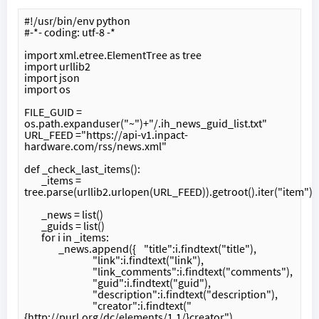
#!/usr/bin/env python
#-*- coding: utf-8 -*
import xml.etree.ElementTree as tree
import urllib2
import json
import os
FILE_GUID = 
os.path.expanduser("~")+"/.ih_news_guid_list.txt"
URL_FEED ="https://api-v1.inpact-
hardware.com/rss/news.xml"
def _check_last_items():	
	_items = 
tree.parse(urllib2.urlopen(URL_FEED)).getroot().iter("item")
	_news = list()
	_guids = list()
	for i in _items:
		_news.append({	"title":i.findtext("title"),
				"link":i.findtext("link"),
				"link_comments":i.findtext("comments"),
				"guid":i.findtext("guid"),
				"description":i.findtext("description"),
				"creator":i.findtext("
{http://purl.org/dc/elements/1.1/}creator"),