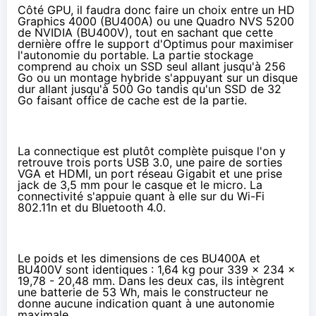
Côté GPU, il faudra donc faire un choix entre un HD
Graphics 4000 (BU400A) ou une Quadro NVS 5200
de NVIDIA (BU400V), tout en sachant que cette
dernière offre le support d'
Optimus
pour maximiser
l'autonomie du portable. La partie stockage
comprend au choix un SSD seul allant jusqu'à 256
Go ou un montage hybride s'appuyant sur un disque
dur allant jusqu'à 500 Go tandis qu'un SSD de 32
Go faisant office de cache est de la partie.
La connectique est plutôt complète puisque l'on y
retrouve trois ports USB 3.0, une paire de sorties
VGA et HDMI, un port réseau Gigabit et une prise
jack de 3,5 mm pour le casque et le micro. La
connectivité s'appuie quant à elle sur du Wi-Fi
802.11n et du Bluetooth 4.0.
Le poids et les dimensions de ces BU400A et
BU400V sont identiques : 1,64 kg pour 339 x 234 x
19,78 - 20,48 mm. Dans les deux cas, ils intègrent
une batterie de 53 Wh, mais le constructeur ne
donne aucune indication quant à une autonomie
maximale.