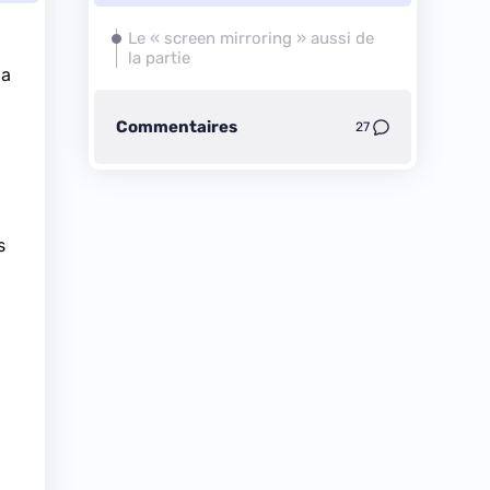
Le « screen mirroring » aussi de
la partie
la
Commentaires
27
s