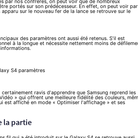
es par nos confrères, on peut voir que de nombreux
tre portés sur son prédécesseur. En effet, on peut voir par
apparu sur le nouveau fer de la lance se retrouve sur le
incipaux des paramètres ont aussi été retenus. S'il est
ionnel à la longue et nécessite nettement moins de défileme
 informations.
nt certainement ravis d'apprendre que Samsung reprend les
 Vidéo » qui offrent une meilleure fidélité des couleurs, mê
ui est affiché en mode « Optimiser l'affichage » et ses
 la partie
ns fil qui a été introduit sur le Galaxy S4 se retrouve aussi