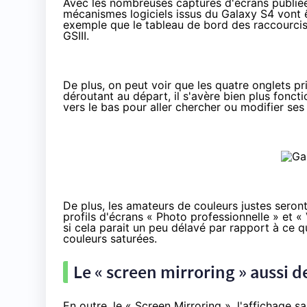
Avec les nombreuses captures d'écrans publié
mécanismes logiciels issus du Galaxy S4 vont ê
exemple que le tableau de bord des raccourcis 
GSIII.
De plus, on peut voir que les quatre onglets pr
déroutant au départ, il s'avère bien plus fonct
vers le bas pour aller chercher ou modifier ses
De plus, les amateurs de couleurs justes sero
profils d'écrans « Photo professionnelle » et «
si cela parait un peu délavé par rapport à ce q
couleurs saturées.
Le « screen mirroring » aussi de
En outre, le « Screen Mirroring », l'affichage sa