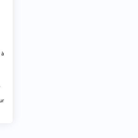
 à
s
ur