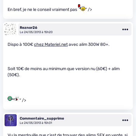
En bref, je ne le conseil vraiment pas
" />
Reznor26
Le 24/05/2013 à 15h20
Dispo à 100€
chez Materiel.net
avec alim 300W 80+.
Soit 10€ de moins au minimum que version nu (60€) + alim
(50€).
" />
Commentaire_supprime
Le 24/05/2013 à 15h31
Vu la merdouille que c’est de trouver des alims SFX en vente, si