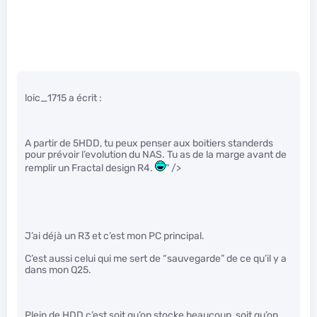
loic_1715 a écrit :
A partir de 5HDD, tu peux penser aux boitiers standerds
pour prévoir l’evolution du NAS. Tu as de la marge avant de
remplir un Fractal design R4.
" />
J’ai déjà un R3 et c’est mon PC principal.
C’est aussi celui qui me sert de “sauvegarde” de ce qu’il y a
dans mon Q25.
Plein de HDD c’est soit qu’on stocke beaucoup, soit qu’on