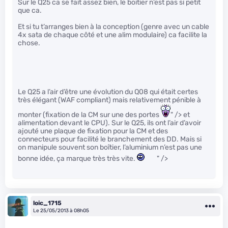
Sur le Q25 ca se fait assez bien, le boitier n’est pas si petit
que ca.
Et si tu t’arranges bien à la conception (genre avec un cable
4x sata de chaque côté et une alim modulaire) ca facilite la
chose.
Le Q25 a l’air d’être une évolution du Q08 qui était certes
très élégant (WAF compliant) mais relativement pénible à
monter (fixation de la CM sur une des portes
" /> et
alimentation devant le CPU). Sur le Q25, ils ont l’air d’avoir
ajouté une plaque de fixation pour la CM et des
connecteurs pour facilité le branchement des DD. Mais si
on manipule souvent son boîtier, l’aluminium n’est pas une
bonne idée, ça marque très très vite.
" />
loic_1715
Le 25/05/2013 à 08h05