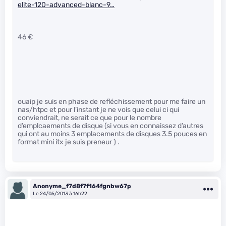
elite-120-advanced-blanc-9…
46 €
ouaip je suis en phase de refléchissement pour me faire un
nas/htpc et pour l’instant je ne vois que celui ci qui
conviendrait, ne serait ce que pour le nombre
d’emplcaements de disque (si vous en connaissez d’autres
qui ont au moins 3 emplacements de disques 3.5 pouces en
format mini itx je suis preneur ) .
Anonyme_f7d8f7f164fgnbw67p
Le 24/05/2013 à 16h22