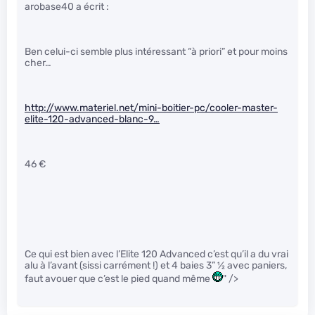
arobase40 a écrit :
Ben celui-ci semble plus intéressant “à priori” et pour moins
cher…
http://www.materiel.net/mini-boitier-pc/cooler-master-
elite-120-advanced-blanc-9…
46 €
Ce qui est bien avec l’Elite 120 Advanced c’est qu’il a du vrai
alu à l’avant (sissi carrément !) et 4 baies 3”
1
⁄
2
avec paniers,
faut avouer que c’est le pied quand même
" />