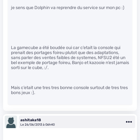
je sens que Dolphin va reprendre du service sur mon pc :)
La gamecube a été boudée oui car c’etait la console qui
prenait des portages foireu plutot que des adaptations,
sans parler des ventes faibles de systemes, NFSU2 été un
bel exemple de portage foireu, Banjo et kazooie n’est jamais
sorti sur le cube, :/.
Mais c’etait une tres tres bonne console surtout de tres tres
bons jeux :).
ashitaka18
Le 26/06/2013 à 06h40