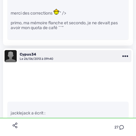
merci des corrections
" />
primo, ma mémoire flanche et secondo, je ne devait pas
avoir mon quota de café ^^”
Cypus34
Le 26/06/2013 à 09h40
jacklejack a écrit :
27
Disons que la Wii U, ça permet des gameplays à la