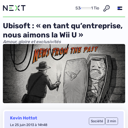
S3
1 Tio
Ubisoft : « en tant qu’entreprise,
nous aimons la Wii U »
Amour, gloire et exclusivités
Kevin Hottot
Société
2 min
Le 25 juin 2013 à 14h48