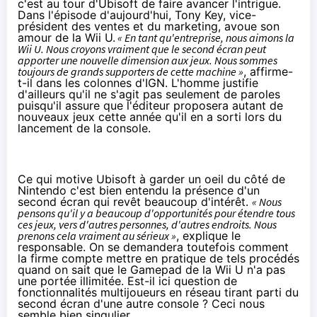
c'est au tour d'Ubisoft de faire avancer l'intrigue.
Dans l'épisode d'aujourd'hui, Tony Key, vice-
président des ventes et du marketing, avoue son
amour de la Wii U.
« En tant qu'entreprise, nous aimons la
Wii U. Nous croyons vraiment que le second écran peut
apporter une nouvelle dimension aux jeux. Nous sommes
toujours de grands supporters de cette machine »
, affirme-
t-il dans les colonnes
d'IGN
. L'homme justifie
d'ailleurs qu'il ne s'agit pas seulement de paroles
puisqu'il assure que l'éditeur proposera autant de
nouveaux jeux cette année qu'il en a sorti lors du
lancement de la console.
Ce qui motive Ubisoft à garder un oeil du côté de
Nintendo c'est bien entendu la présence d'un
second écran qui revêt beaucoup d'intérêt.
« Nous
pensons qu'il y a beaucoup d'opportunités pour étendre tous
ces jeux, vers d'autres personnes, d'autres endroits. Nous
prenons cela vraiment au sérieux »
, explique le
responsable. On se demandera toutefois comment
la firme compte mettre en pratique de tels procédés
quand on sait que le Gamepad de la Wii U n'a pas
une portée illimitée. Est-il ici question de
fonctionnalités multijoueurs en réseau tirant parti du
second écran d'une autre console ? Ceci nous
semble bien singulier.