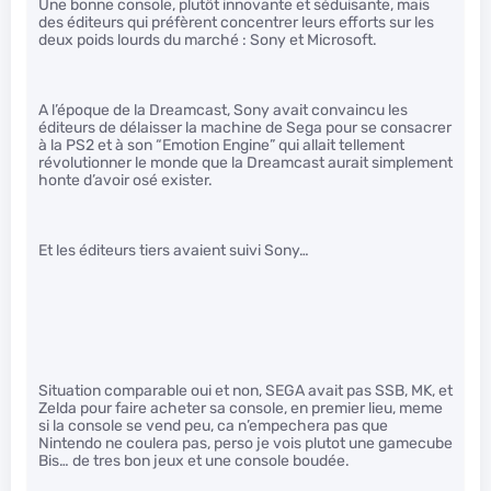
Une bonne console, plutôt innovante et séduisante, mais
des éditeurs qui préfèrent concentrer leurs efforts sur les
deux poids lourds du marché : Sony et Microsoft.
A l’époque de la Dreamcast, Sony avait convaincu les
éditeurs de délaisser la machine de Sega pour se consacrer
à la PS2 et à son “Emotion Engine” qui allait tellement
révolutionner le monde que la Dreamcast aurait simplement
honte d’avoir osé exister.
Et les éditeurs tiers avaient suivi Sony…
Situation comparable oui et non, SEGA avait pas SSB, MK, et
Zelda pour faire acheter sa console, en premier lieu, meme
si la console se vend peu, ca n’empechera pas que
Nintendo ne coulera pas, perso je vois plutot une gamecube
Bis… de tres bon jeux et une console boudée.