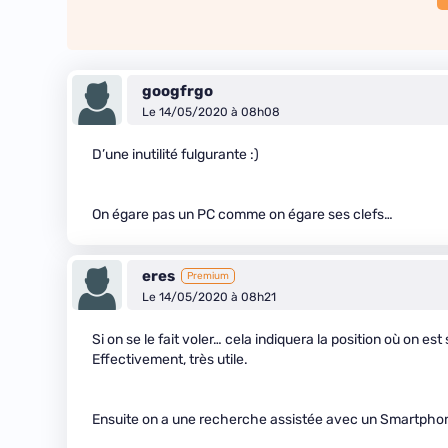
googfrgo
Le 14/05/2020 à 08h08
D’une inutilité fulgurante :)
On égare pas un PC comme on égare ses clefs…
eres
Premium
Le 14/05/2020 à 08h21
Si on se le fait voler… cela indiquera la position où on est 
Effectivement, très utile.
Ensuite on a une recherche assistée avec un Smartphone