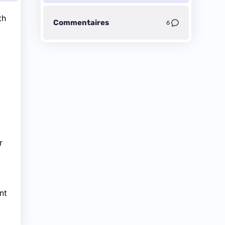
th
Commentaires
6
r
nt