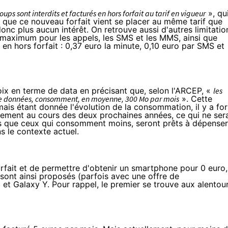
s sont interdits et facturés en hors forfait au tarif en vigueur
», qu
que ce nouveau forfait vient se placer au même tarif que
nc plus aucun intérêt. On retrouve aussi d'autres limitatio
s maximum pour les appels, les SMS et les MMS, ainsi que
 en hors forfait : 0,37 euro la minute, 0,10 euro par SMS et
choix en terme de data en précisant que, selon l'ARCEP, «
les
es de données, consomment, en moyenne, 300 Mo par mois
». Cette
 mais étant donnée l'évolution de la consommation, il y a for
ement au cours des deux prochaines années, ce qui ne ser
leurs que ceux qui consomment moins, seront prêts à dépenser
s le contexte actuel.
forfait et de permettre d'obtenir un smartphone pour 0 euro,
ont ainsi proposés (parfois avec une offre de
et Galaxy Y. Pour rappel, le premier se trouve
aux alentou