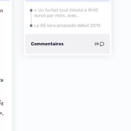
un
« Un forfait tout illimité à 19.90
euros par mois, avec
smartphone inclus »
La 4G sera proposée début 2014
Commentaires
28
 »
,
nt
»,