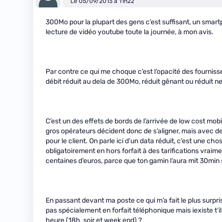
Le 05/09/2013 à 11h22
300Mo pour la plupart des gens c’est suffisant, un smart
lecture de vidéo youtube toute la journée, à mon avis.
Par contre ce qui me choque c’est l’opacité des fournisse
débit réduit au dela de 300Mo, réduit gênant ou réduit n
C’est un des effets de bords de l’arrivée de low cost mob
gros opérateurs décident donc de s’aligner, mais avec de
pour le client. On parle ici d’un data réduit, c’est une c
obligatoirement en hors forfait à des tarifications vrai
centaines d’euros, parce que ton gamin l’aura mit 30mi
En passant devant ma poste ce qui m’a fait le plus surpri
pas spécialement en forfait téléphonique mais iexiste t’i
heure (18h, soir et week end) ?