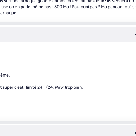
us sort une arnaque géante comme on en fait pas deux : ils vendent un
-use on en parle même pas : 300 Mo ! Pourquoi pas 3 Mo pendant qu’ils 
 arnaque !!
 même.
 super c’est illimité 24H/24, Waw trop bien.