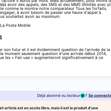
si facturé 5 euros par mois. Mais actuellement, pour moins 
éjà avoir des appels, des SMS et des MMS illimités avec p
ile
comme le montre notre comparateur Tous les forfaits
.
engager, à avoir besoin de passer une heure d'appel à
vous souhaitez avoir au maximum.
4
 son futur et il est évidemment question de l'arrivée de la
ur le moment seulement question d'une arrivée début 2014,
e les « Fair use » augmenteront significativement à ce
Déjà abonné ou lecteur
?
Se connect
et article est en accès libre, mais il est le produit d'une