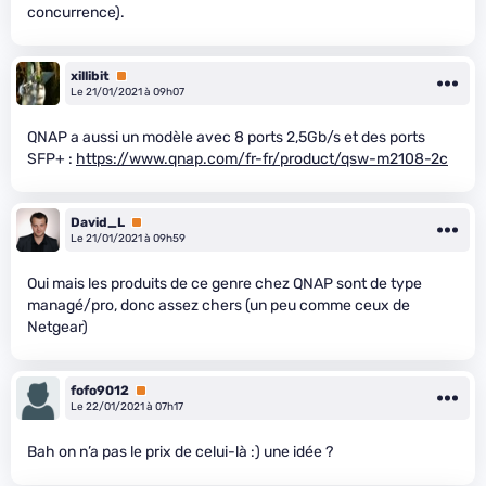
concurrence).
xillibit
Premium
Le 21/01/2021 à 09h07
QNAP a aussi un modèle avec 8 ports 2,5Gb/s et des ports
SFP+ :
https://www.qnap.com/fr-fr/product/qsw-m2108-2c
David_L
Premium
Le 21/01/2021 à 09h59
Oui mais les produits de ce genre chez QNAP sont de type
managé/pro, donc assez chers (un peu comme ceux de
Netgear)
fofo9012
Premium
Le 22/01/2021 à 07h17
Bah on n’a pas le prix de celui-là :) une idée ?