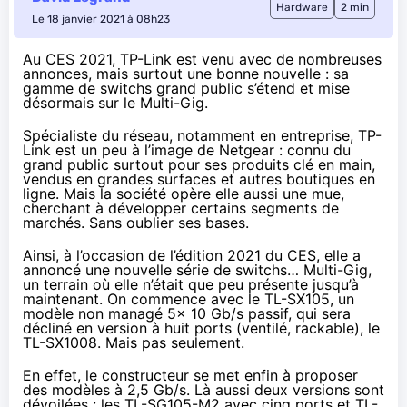
Hardware
2 min
Le 18 janvier 2021 à 08h23
Au CES 2021, TP-Link est venu avec de nombreuses
annonces, mais surtout une bonne nouvelle : sa
gamme de switchs grand public s’étend et mise
désormais sur le Multi-Gig.
Spécialiste du réseau, notamment en entreprise, TP-
Link est un peu à l’image de Netgear : connu du
grand public surtout pour ses produits clé en main,
vendus en grandes surfaces et autres boutiques en
ligne. Mais la société opère elle aussi une mue,
cherchant à développer certains segments de
marchés. Sans oublier ses bases.
Ainsi, à l’occasion de
l’édition 2021 du CES
, elle a
annoncé une nouvelle série de switchs… Multi-Gig,
un terrain où elle n’était que peu présente jusqu’à
maintenant. On commence avec le
TL-SX105
, un
modèle non managé 5x 10 Gb/s passif, qui sera
décliné en version à huit ports (ventilé, rackable), le
TL-SX1008
. Mais pas seulement.
En effet, le constructeur se met enfin à proposer
des modèles à 2,5 Gb/s. Là aussi deux versions sont
dévoilées : les
TL-SG105-M2
avec cinq ports et
TL-