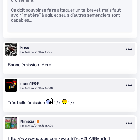
croisement.
Ca doit pouvoir se faire attaquer un tel brevet, mais faut
avoir “matière” à agir, et seuls d’autres semenciers sont
capables…
knos
Le 14/05/2014 à 13h50
Bonne émission. Merci
mum1989
Le 14/05/2014 à 14h18
Très belle émission
" />
" />
Mimoza
Premium
Le 14/05/2014 à 15h24
http://www.youtube.com/watch?v=A2hA3Bvm1n4