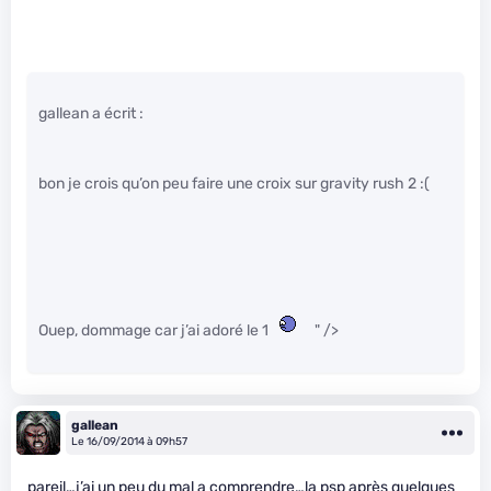
gallean a écrit :
bon je crois qu’on peu faire une croix sur gravity rush 2 :(
Ouep, dommage car j’ai adoré le 1
" />
gallean
Le 16/09/2014 à 09h57
pareil…j’ai un peu du mal a comprendre…la psp après quelques