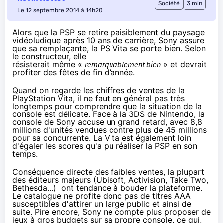
Société
3 min
Le 12 septembre 2014 à 14h20
Alors que la PSP se retire paisiblement du paysage
vidéoludique après 10 ans de carrière, Sony assure
que sa remplaçante, la PS Vita se porte bien. Selon
le constructeur, elle
résisterait
même «
remarquablement bien
» et devrait
profiter des fêtes de fin d’année.
Quand on regarde les chiffres de ventes de la
PlayStation Vita, il ne faut en général pas très
longtemps pour comprendre que la situation de la
console est délicate. Face à la 3DS de Nintendo, la
console de Sony accuse un grand retard, avec
8,8
millions d'unités vendues
contre plus de 45 millions
pour sa concurrente. La Vita est également loin
d'égaler les scores qu'a pu réaliser la PSP en son
temps.
Conséquence directe des faibles ventes, la plupart
des éditeurs majeurs (Ubisoft, Activision, Take Two,
Bethesda...) ont tendance à bouder la plateforme.
Le catalogue ne profite donc pas de titres AAA
susceptibles d'attirer un large public et ainsi de
suite. Pire encore, Sony ne compte plus proposer de
jeux à gros budgets sur sa propre console, ce qui,