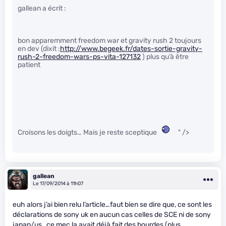
gallean a écrit :
bon apparemment freedom war et gravity rush 2 toujours
en dev (dixit :
http://www.begeek.fr/dates-sortie-gravity-
rush-2-freedom-wars-ps-vita-127132
) plus qu’à être
patient
Croisons les doigts… Mais je reste sceptique
" />
gallean
Le 17/09/2014 à 11h07
euh alors j’ai bien relu l’article…faut bien se dire que, ce sont les
déclarations de sony uk en aucun cas celles de SCE ni de sony
japan/us…ce mec la avait déjà fait des bourdes (plus