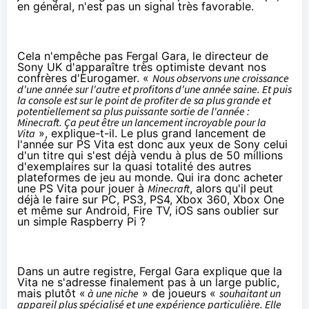
en général, n'est pas un signal très favorable.
Cela n'empêche pas Fergal Gara, le directeur de
Sony UK d'apparaître très optimiste devant nos
confrères
d'Eurogamer
. «
Nous observons une croissance
d'une année sur l'autre et profitons d'une année saine. Et puis
la console est sur le point de profiter de sa plus grande et
potentiellement sa plus puissante sortie de l'année :
Minecraft.
Ça
peut être un lancement incroyable pour la
Vita
», explique-t-il. Le plus grand lancement de
l'année sur PS Vita est donc aux yeux de Sony celui
d'un titre qui s'est déjà vendu à plus de 50 millions
d'exemplaires sur la quasi totalité des autres
plateformes de jeu au monde. Qui ira donc acheter
une PS Vita pour jouer à
Minecraft
, alors qu'il peut
déjà le faire sur PC, PS3,
PS4
, Xbox 360,
Xbox One
et même sur Android, Fire TV, iOS sans oublier sur
un simple Raspberry Pi ?
Dans un autre registre, Fergal Gara explique que la
Vita ne s'adresse finalement pas à un large public,
mais plutôt «
à une niche
» de joueurs «
souhaitant un
appareil plus spécialisé et une expérience particulière. Elle