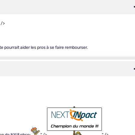
 />
te pourrait aider les pros à se faire rembourser.
tion de NXi&nbsp;
" />
" />