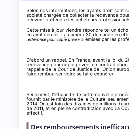
Selon nos informations, les ayants droit sont s
société chargée de collecter la redevance pour
peuvent prétendre les acheteurs professionnel
Cette mise à jour viendra répondre tel un écho
en avril dernier. La numéro 30 demande en eff
redevance pour copie privée
» émises par les prof
D'abord un rappel. En France, avant la loi du
redevance pour copie privée,
en contradiction
rappelle
de la Cour de Justice de l’Union euro
faire rembourser voire se faire exonérer.
Seulement, l’efficacité de cette nouvelle proc
fournit par le ministère de la Culture, seuleme
2014. On est loin des dizaines de millions d’eur
de 2011, et en pleine contradiction avec La C
effectif
.
Des remboursements inefficac