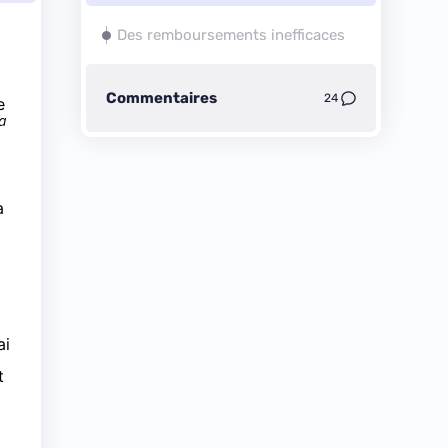
Des remboursements inefficaces
Commentaires
24
e
la
a
ai
i
t