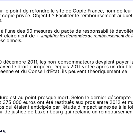
ur le point de refondre le site de Copie France, nom de leur
 copie privée. Objectif ? Faciliter le remboursement auquel
s.
 à l'une des 50 mesures du pacte de responsabilité dévoilé
et clairement de «
simplifier les demandes de remboursement de 
essionnels.
 20 décembre 2011, les non-consommateurs devaient payer l
 avec le droit européen
. Depuis 2011 votée après un double
péenne
et du
Conseil d’État
, ils peuvent théoriquement se
édure est au point presque mort. Selon le dernier décompte
nt
375 000 euros
ont été restitués aux pros entre 2012 et m
os qui étaient anticipés par l’étude d’impact annexée à la lo
our de justice de Luxembourg qui réclame
un remboursemen
es