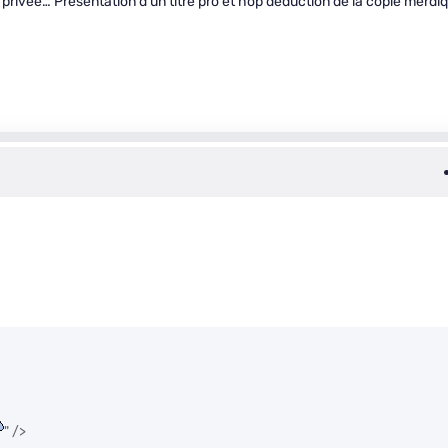
e privée… Présentation d’un titre pro et hop déduction de la copie merdi
" />