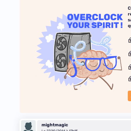
C
r
s
q
mightmagic