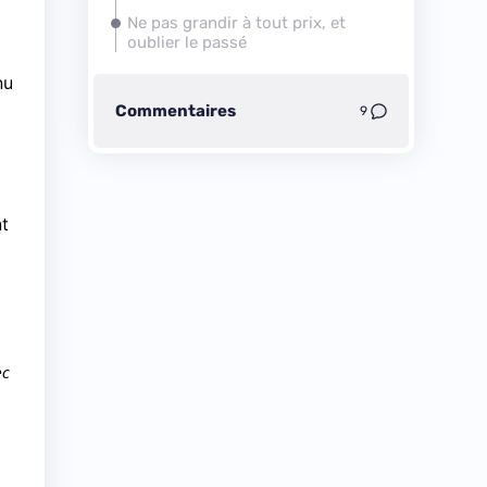
Ne pas grandir à tout prix, et
oublier le passé
nu
Commentaires
9
nt
ec