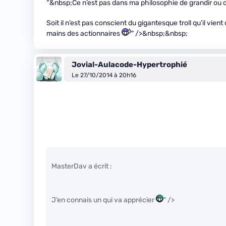
“&nbsp;Ce n’est pas dans ma philosophie de grandir ou de f
Soit il n’est pas conscient du gigantesque troll qu’il vien
mains des actionnaires
" />&nbsp;&nbsp;
Jovial-Aulacode-Hypertrophié
Le 27/10/2014 à 20h16
MasterDav a écrit :
J’en connais un qui va apprécier
" />