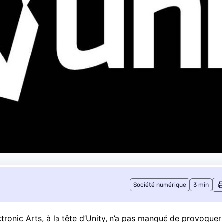
Société numérique
3 min
ectronic Arts, à la tête d’Unity, n’a pas manqué de provoquer