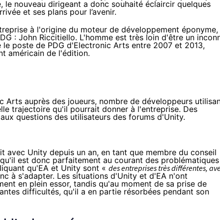
, le nouveau dirigeant a donc souhaité éclaircir quelques
ivée et ses plans pour l’avenir.
ntreprise à l'origine du moteur de développement éponyme,
DG : John Riccitiello. L'homme est très loin d'être un incon
pé le poste de PDG d'Electronic Arts entre 2007 et 2013,
t américain de l'édition.
ic Arts auprès des joueurs, nombre de développeurs utilisa
le trajectoire qu'il pourrait donner à l'entreprise. Des
 aux questions des utilisateurs
des forums d'Unity
.
lait avec Unity depuis un an, en tant que membre du conseil
t qu'il est donc parfaitement au courant des problématiques
pliquant qu'EA et Unity sont «
des entreprises très différentes, av
nc à s'adapter. Les situations d'Unity et d'EA n'ont
ement en plein essor, tandis qu'au moment de sa prise de
antes difficultés, qu'il a en partie résorbées pendant son