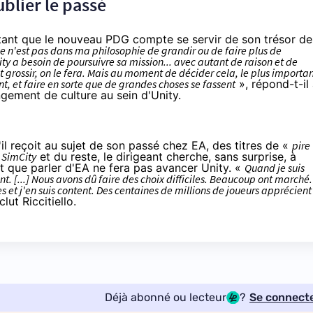
ublier le passé
utant que le nouveau PDG compte se servir de son trésor de
e n'est pas dans ma philosophie de grandir ou de faire plus de
Unity a besoin de poursuivre sa mission... avec autant de raison et de
it grossir, on le fera. Mais au moment de décider cela, le plus importa
, et faire en sorte que de grandes choses se fassent
», répond-t-il
gement de culture au sein d'Unity.
il reçoit au sujet de son passé chez EA, des titres de «
pire
t
SimCity
et du reste, le dirigeant cherche, sans surprise, à
t que parler d'EA ne fera pas avancer Unity. «
Quand je suis
t. [...] Nous avons dû faire des choix difficiles. Beaucoup ont marché.
s et j'en suis content. Des centaines de millions de joueurs apprécient
lut Riccitiello.
Déjà abonné ou lecteur
?
Se connect