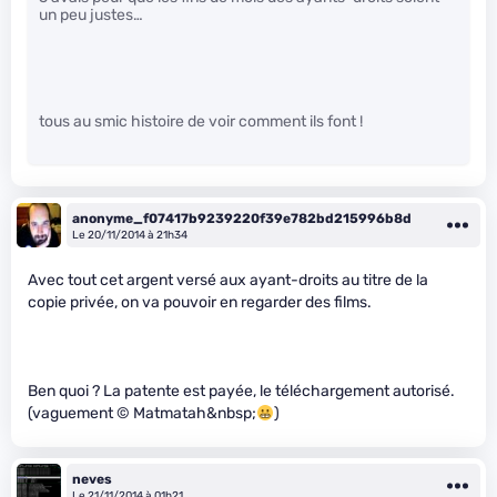
un peu justes…
tous au smic histoire de voir comment ils font !
anonyme_f07417b9239220f39e782bd215996b8d
Le 20/11/2014 à 21h34
Avec tout cet argent versé aux ayant-droits au titre de la
copie privée, on va pouvoir en regarder des films.
Ben quoi ? La patente est payée, le téléchargement autorisé.
(vaguement © Matmatah&nbsp;
)
neves
Le 21/11/2014 à 01h21