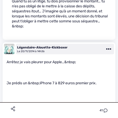
Quand tu as un litige, tu dois provisionner le montant… tu
n’es pas obligé de le mettre à la caisse des dépôts,
séquestres itout… J’imagine qu’à un moment donné, et
lorsque les montants sont élevés, une décision du tribunal
peut t’obliger à mettre cette somme sous séquestre…
&nbsp;
Légendaire-Alouette-Kickboxer
Le 20/11/2014 à 14h36
Arrêtez je vais pleurer pour Apple…&nbsp;
Je prédis un &nbsp;iPhone 7 à 829 euros premier prix.
Je ne cautionne pas non plus les vautours qui se gavent (ayant
droit, mais à quoi ?)
41