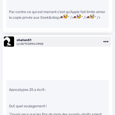
Par contre ce qui est marrant c’est qu’Apple fait limite aimer
la copie privée aux Geek&nbsp;
" />
" />
" />
chaton51
Le 20/11/2014 à 21h02
Apocalypse.25 a écrit :
Ouf, quel soulagement !
J’avais peur que les fins de mois des ayants-droits soient