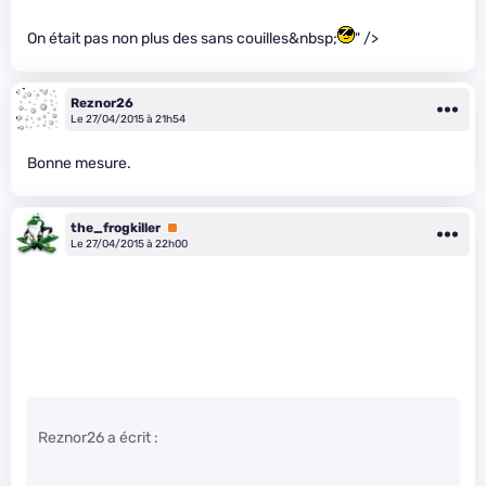
On était pas non plus des sans couilles&nbsp;
" />
Reznor26
Le 27/04/2015 à 21h54
Bonne mesure.
the_frogkiller
Premium
Le 27/04/2015 à 22h00
Reznor26 a écrit :