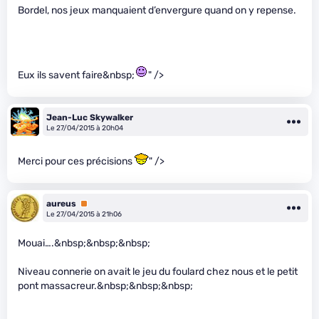
Bordel, nos jeux manquaient d’envergure quand on y repense.
Eux ils savent faire&nbsp;
" />
Jean-Luc Skywalker
Le 27/04/2015 à 20h04
Merci pour ces précisions
" />
aureus
Premium
Le 27/04/2015 à 21h06
Mouai….&nbsp;&nbsp;&nbsp;
Niveau connerie on avait le jeu du foulard chez nous et le petit
pont massacreur.&nbsp;&nbsp;&nbsp;