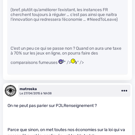
(bref, plutôt qu’améliorer l’existant, les instances FR
cherchent toujours à réguler … c’est pas ainsi que naitra
l’innovation qui redressera l’économie … #NeedToLeave)
C’est un peu ce qui se passe non ? Quand on aura une taxe
à 70% sur les jeux en ligne, on pourra faire des
comparaisons fumeuses
" />
" />
matroska
Le 27/04/2015 à 16h38
On ne peut pas parier sur PJLRenseignement ?
Parce que sinon, on met toutes nos économies sur la loi qui va