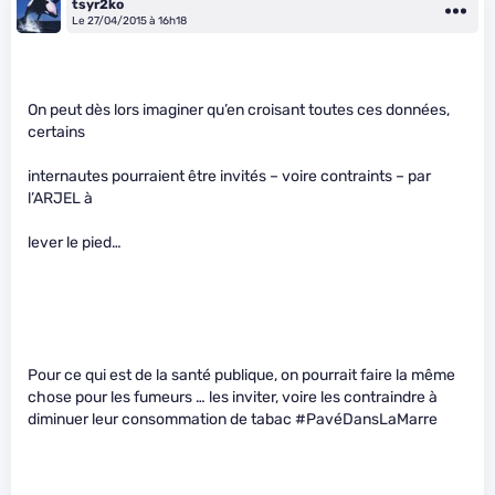
tsyr2ko
Le 27/04/2015 à 16h18
On peut dès lors imaginer qu’en croisant toutes ces données,
certains
internautes pourraient être invités – voire contraints – par
l’ARJEL à
lever le pied…
Pour ce qui est de la santé publique, on pourrait faire la même
chose pour les fumeurs … les inviter, voire les contraindre à
diminuer leur consommation de tabac #PavéDansLaMarre