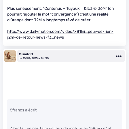
Plus sérieusement, “Contenus + Tuyaux = &lt;3 © J6M” (on
pourrait rajouter le mot “convergence”) c’est une réalité
d’Orange dont J2M a longtemps rêvé de créer
http://www.dailymotion.com/video/x81lni_peur-de-rien-
j2m-de-retour-news-f3_news
MuadJC
Le 10/07/2015 à 14h50
5francs a écrit :
Alors là… ne pas faire de jeux de mots avec “ePresse” et