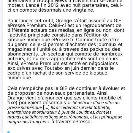
alternative à Google News à travers son service Le
moteur.
Lancé fin 2012 avec huit partenaires
, celui-
ci en compte désormais
une vingtaine
.
Pour lancer cet outil,
Orange
s'était associé au
GIE
ePresse Premium
. Celui-ci est un regroupement de
différents acteurs des médias, en ligne ou non, dont
l'activité principale consiste dans l'édition du
kiosque numérique ePresse.fr. Comme toute offre
du genre, celle-ci permet d'acheter des journaux et
magazines à l'unité ou à travers des packs ou des
abonnements. Un secteur qui compte de nombreux
acteurs, et où des rapprochements sont en cours.
Ainsi, ePresse Premium est entré en négociations
exclusives avec Toutabo
en juin dernier
dans le
cadre d'un rachat de son service de kiosque
numérique.
Cela n'empêche pas le GIE de continuer à évoluer et
de proposer de nouveaux partenariats. Ainsi,
Orange
vient d'annoncer que ses clients (mobile et
fixe) pouvaient désormais «
bénéficier d'une offre de
presse numérique
[...]
Ils accèderont sur leur tablette,
smartphone et ordinateur à plus de 500 titres, dont les
grands quotidiens nationaux et régionaux, et les principaux
magazines français
» à travers ePresse.