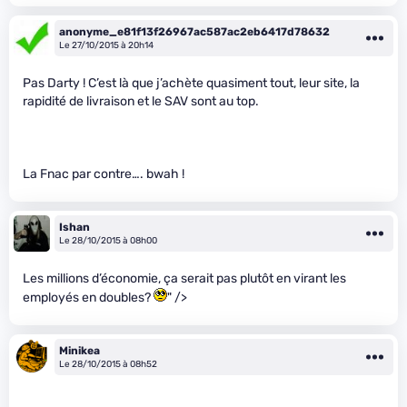
anonyme_e81f13f26967ac587ac2eb6417d78632
Le 27/10/2015 à 20h14
Pas Darty ! C’est là que j’achète quasiment tout, leur site, la
rapidité de livraison et le SAV sont au top.
La Fnac par contre…. bwah !
Ishan
Le 28/10/2015 à 08h00
Les millions d’économie, ça serait pas plutôt en virant les
employés en doubles?
" />
Minikea
Le 28/10/2015 à 08h52