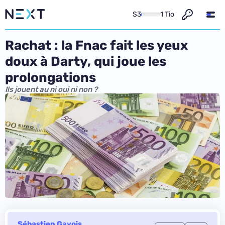
S3
1 Tio
Rachat : la Fnac fait les yeux
doux à Darty, qui joue les
prolongations
Ils jouent au ni oui ni non ?
Sébastien Gavois