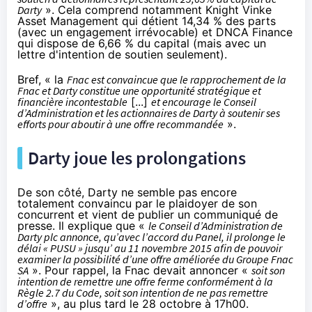
Darty
». Cela comprend notamment Knight Vinke
Asset Management qui détient 14,34 % des parts
(avec un engagement irrévocable) et DNCA Finance
qui dispose de 6,66 % du capital (mais avec un
lettre d'intention de soutien seulement).
Bref, « la
Fnac
est convaincue que le rapprochement de la
Fnac
et
Darty
constitue une opportunité stratégique et
financière incontestable
[...]
et encourage le Conseil
d’Administration et les actionnaires de
Darty
à soutenir ses
efforts pour aboutir à une offre recommandée
».
Darty
joue les prolongations
De son côté,
Darty
ne semble pas encore
totalement convaincu par le plaidoyer de son
concurrent et
vient de publier un communiqué de
presse
. Il explique que «
le Conseil d’Administration de
Darty
plc annonce, qu’avec l’accord du Panel, il prolonge le
délai « PUSU » jusqu’ au 11 novembre 2015 afin de pouvoir
examiner la possibilité d’une offre améliorée du Groupe
Fnac
SA
». Pour rappel, la
Fnac
devait annoncer «
soit son
intention de remettre une offre ferme conformément à la
Règle 2.7 du Code, soit son intention de ne pas remettre
d’offre
», au plus tard le 28 octobre à 17h00.