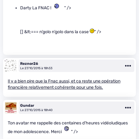
Darty La FNAC !
" />
[] &lt;=== n’golo n’golo dans la case
" />
Reznor26
Le 27/10/2015 à 18h33
Il y a bien pire que la Fnac aussi, et ça reste une opération
financière relativement cohérente pour une fois.
Gundar
Le 27/10/2015 à 18h40
Ton avatar me rappelle des centaines d’heures vidéoludiques
de mon adolescence. Merci
" />