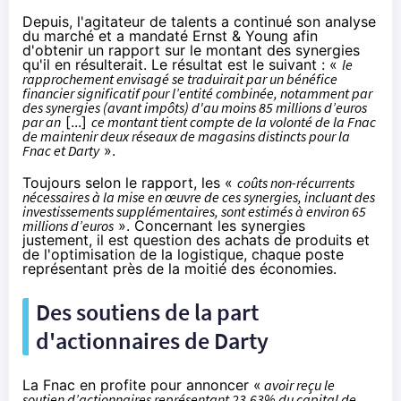
Depuis, l'agitateur de talents a
continué son analyse
du marché
et a mandaté Ernst & Young afin
d'obtenir un rapport sur le montant des synergies
qu'il en résulterait. Le résultat est le suivant : «
le
rapprochement envisagé se traduirait par un bénéfice
financier significatif pour l’entité combinée, notamment par
des synergies (avant impôts) d'au moins 85 millions d’euros
par an
[...]
ce montant tient compte de la volonté de la
Fnac
de maintenir deux réseaux de magasins distincts pour la
Fnac
et
Darty
».
Toujours selon le rapport, les «
coûts non-récurrents
nécessaires à la mise en œuvre de ces synergies, incluant des
investissements supplémentaires, sont estimés à environ 65
millions d’euros
». Concernant les synergies
justement, il est question des achats de produits et
de l'optimisation de la logistique, chaque poste
représentant près de la moitié des économies.
Des soutiens de la part
d'actionnaires de
Darty
La
Fnac
en profite pour annoncer «
avoir reçu le
soutien d’actionnaires représentant 23,63% du capital de