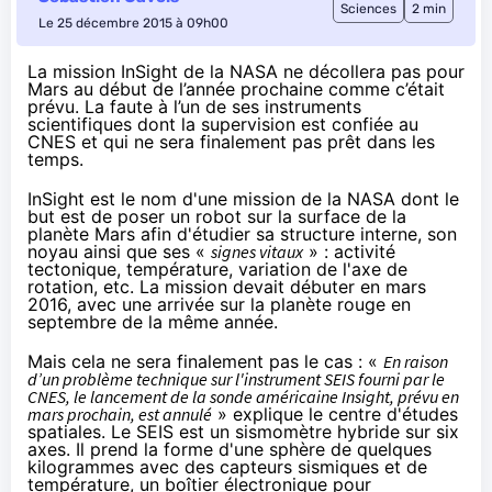
Sciences
2 min
Le 25 décembre 2015 à 09h00
La mission InSight de la NASA ne décollera pas pour
Mars au début de l’année prochaine comme c’était
prévu. La faute à l’un de ses instruments
scientifiques dont la supervision est confiée au
CNES et qui ne sera finalement pas prêt dans les
temps.
InSight
est le nom d'une mission de la
NAS
A dont le
but est de poser un robot sur la surface de la
planète Mars afin d'étudier sa structure interne, son
noyau ainsi que ses «
signes vitaux
» : activité
tectonique, température, variation de l'axe de
rotation, etc. La mission devait débuter en mars
2016, avec une arrivée sur la planète rouge en
septembre de la même année.
Mais cela ne sera finalement pas le cas : «
En raison
d’un problème technique sur l'instrument SEIS fourni par le
CNES, le lancement de la sonde américaine Insight, prévu en
mars prochain, est annulé
»
explique le centre d'études
spatiales
. Le SEIS est un sismomètre hybride sur six
axes. Il prend la forme d'une sphère de quelques
kilogrammes avec des capteurs sismiques et de
température, un boîtier électronique pour