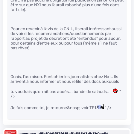
CNIL n’a pas aucune obligation de publication (sinon on peut
être sur que NXi nous l’aurait rabaché plus d’une fois dans
l’article).
Pour en revenir à l’avis de la CNIL, il serait intéressant aussi
de voir si les recommandations/questionnements par
rapport au projet de décret ont été “entendus” pour aucun,
pour certains d’entre eux ou pour tous (même s’il ne faut
pas rêver)
Ouais, t’as raison. Font chier les journalistes chez Nxi… Ils
arrivent à nous informer et nous refiler des docs auxquels
tu voudrais qu’on ait pas accès…. bande de salauds…
"
/>
Je fais comme toi, je retourne&nbsp; voir TF1.
" />
anonyme_d5bf0b9f87fd15affa58563db3b0ac5d