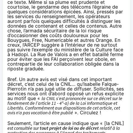
ce texte
. Même si sa plume est prudente et
courtoise, le gendarme des télécoms l’égraine de
quelques considérations épicées
. Ainsi, pressés par
les services du renseignement, les opérateurs
auront parfois quelques difficultés à distinguer les
données de contenant et celles de contenus. Autre
chose, l’armada sécuritaire de la loi risque
d’occasionner des coûts douloureux pour les
Bouygues, Free,
Numericable
et autres
Orange
. En
creux, l’ARCEP suggère à l’Intérieur de ne surtout
pas suivre l’exemple du ministère de la Culture face
à
Hadopi
. La Rue de Valois a en effet bataillé ferme
pour éviter que les
FAI
perçoivent leur obole, en
contrepartie de leur collaboration obligée dans la
riposte graduée.
Bref. Un autre avis est visé dans cet important
décret, c’est celui de la CNIL… qu’Isabelle Falque-
Pierrotin n’a pas jugé utile de diffuser. Sollicités, ses
services nous ont d’abord opposé un refus explicite
au motif que «
la CNIL s’est prononcée sur ce décret sur le
fondement de l’article 11 - 4°-a) de la Loi Informatique et
Libertés. Conformément aux dispositions de cet article, cet
avis n’a pas vocation à être publié
». Circulez !
Seulement,
l’article en cause
indique que « [la CNIL]
est consultée sur
tout projet de loi ou de décret
relatif à la
protection des personnes à l'égard des traitements