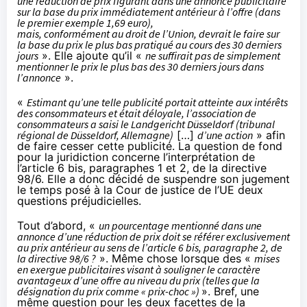
une réduction de prix figurant dans une annonce publicitaire
sur la base du prix immédiatement antérieur à l’offre (dans
le premier exemple 1,69 euro),
mais, conformément au droit de l’Union, devrait le faire sur
la base du prix le plus bas pratiqué au cours des 30 derniers
jours
». Elle ajoute qu’il «
ne suffirait pas de simplement
mentionner le prix le plus bas des 30 derniers jours dans
l’annonce
».
«
Estimant qu’une telle publicité portait atteinte aux intérêts
des consommateurs et était déloyale, l’association de
consommateurs a saisi le Landgericht Düsseldorf (tribunal
régional de Düsseldorf, Allemagne)
[…]
d’une action
» afin
de faire cesser cette publicité. La question de fond
pour la juridiction concerne l’interprétation de
l’article 6 bis, paragraphes 1 et 2, de la directive
98/6. Elle a donc décidé de suspendre son jugement
le temps posé à la Cour de justice de l’UE deux
questions préjudicielles.
Tout d’abord, «
un pourcentage mentionné dans une
annonce d’une réduction de prix doit se référer exclusivement
au prix antérieur au sens de l’article 6 bis, paragraphe 2, de
la directive 98/6 ?
». Même chose lorsque des «
mises
en exergue publicitaires visant à souligner le caractère
avantageux d’une offre au niveau du prix (telles que la
désignation du prix comme « prix-choc »)
». Bref, une
même question pour les deux facettes de la