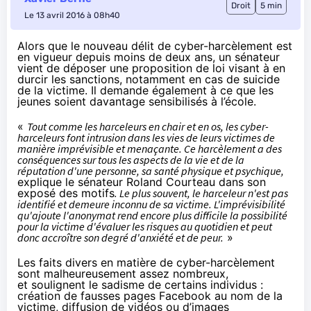
Droit
5 min
Le 13 avril 2016 à 08h40
Alors que le nouveau délit de cyber-harcèlement est
en vigueur depuis moins de deux ans, un sénateur
vient de déposer une
proposition de loi
visant à en
durcir les sanctions, notamment en cas de suicide
de la victime. Il demande également à ce que les
jeunes soient davantage sensibilisés à l’école.
«
Tout comme les harceleurs en chair et en os, les cyber-
harceleurs font intrusion dans les vies de leurs victimes de
manière imprévisible et menaçante. Ce harcèlement a des
conséquences sur tous les aspects de la vie et de la
réputation d'une personne, sa santé physique et psychique,
explique le sénateur Roland Courteau dans son
exposé des motifs
. Le plus souvent, le harceleur n'est pas
identifié et demeure inconnu de sa victime. L'imprévisibilité
qu'ajoute l'anonymat rend encore plus difficile la possibilité
pour la victime d'évaluer les risques au quotidien et peut
donc accroître son degré d'anxiété et de peur.
»
Les faits divers en matière de cyber-harcèlement
sont malheureusement assez nombreux,
et
soulignent le sadisme de certains individus
:
création de fausses pages Facebook au nom de la
victime, diffusion de vidéos ou d’images