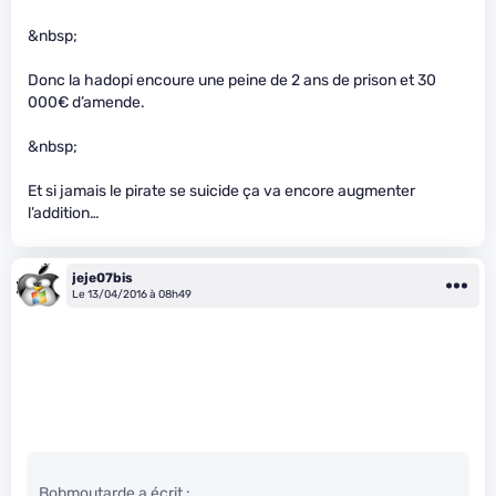
&nbsp;
Donc la hadopi encoure une peine de 2 ans de prison et 30
000€ d’amende.
&nbsp;
Et si jamais le pirate se suicide ça va encore augmenter
l’addition…
jeje07bis
Le 13/04/2016 à 08h49
Bobmoutarde a écrit :