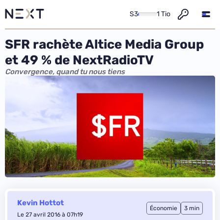
S3
1 Tio
SFR rachète Altice Media Group
et 49 % de NextRadioTV
Convergence, quand tu nous tiens
Kevin Hottot
Économie
3 min
Le 27 avril 2016 à 07h19