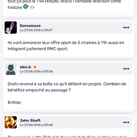
tout ça pour la TVA réduite, bravo ! véritable drahison cette
histoire
" />
Kornemuse
Le 27/04/2016 à 07h37
Ils vont annoncer leur offre sport de 5 chaines à 11h aussi en
intégrant justement RMC sport.
alex.d.
Premium
Le 27/04/2016 à 07h38
Drahi revend à sa boîte ce qu’il détient en propre. Combien de
bénéfice empoché au passage ?
&nbsp;
John Shaft
Le 27/04/2016 à 07h48