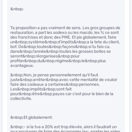
&nbsp;
Ta proposition a pas vraiment de sens. Les gros groupes de
restauration, a part les sodexo ou les macdo, les
3
⁄
4
ce sont
des franchises et donc des PME. Et pis globalement, faire
un&nbsp;système&nbsp;d’impôts&nbsp;a la tete du client,
bof. De&nbsp;toutes&nbsp;façons&nbsp;si tu fais ca,
dans&nbsp;l’année&nbsp;toutes les grosses boites se
seront&nbsp;réorganises&nbsp;pour
profiter&nbsp;du&nbsp;régime&nbsp;le&nbsp;plus
avantageux.
&nbsp;Non, je pense personnellement qu’il faut
juste&nbsp;arrêter&nbsp;avec cette mentalité de vouloir
faire des cadeaux a certaines&nbsp;personnes.
Les&nbsp;impôts&nbsp;sont fait
pour&nbsp;être&nbsp;payes car c’est pour le bien de la
collectivite.
&nbsp;Et globalement:
&nbsp;- si la tva a 20% est trop élevée, alors il faudrait un
jour envisager de faire des économies (ex: arreter les aides