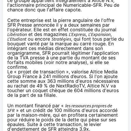
ce groupe appartient intégralement à Altice N.V,
l'actionnaire principal de Numericable-
SFR
. Peu de
chance donc que l'affaire capote.
Cette entreprise est la pierre angulaire de l'offre
SFR
Presse annoncée il y a deux semaines par
l'opérateur. Elle est en effet constituée du journal
Libération
et des magazines
L'Express
,
L'Expansion
,
L'Etudiant
ou encore
Stratégies
, qui font tous partie du
bouquet vanté par la marque au carré rouge. En
intégrant ces médias directement dans son
organigramme,
SFR
pourrait légitimer l'application
de la TVA presse à une partie du montant de ses
forfaits mobiles (
voir notre analyse
), si elle se
confirme.
Le « projet de transaction », valorise Altice Media
Group France à 241 millions d’euros. Si l'on ajoute
cette somme aux 363 millions d'euros nécessaires
au rachat de 49 % de NextRadioTV, Altice N.V va
toucher un coquet chèque de 604 millions d'euros
de la part de sa filiale.
Un montant financé par «
les ressources propres de
SFR
» et un crédit de 100 millions d'euros accordé
par la maison-mère, qui en profitera certainement
pour réduire le poids de la dette qui pèse sur ses
épaules. Suite à cette transaction, le levier
d'endettement de
SFR
atteindra 3,9x.