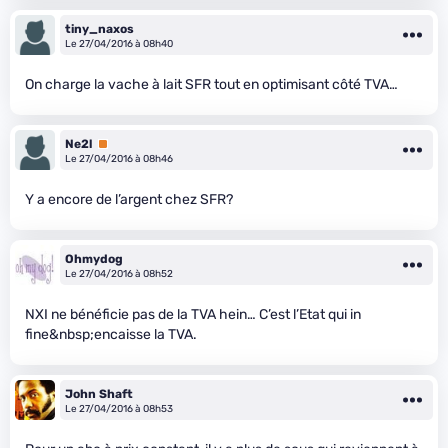
tiny_naxos
Le 27/04/2016 à 08h40
On charge la vache à lait SFR tout en optimisant côté TVA…
Ne2l
Premium
Le 27/04/2016 à 08h46
Y a encore de l’argent chez SFR?
Ohmydog
Le 27/04/2016 à 08h52
NXI ne bénéficie pas de la TVA hein… C’est l’Etat qui in
fine&nbsp;encaisse la TVA.
John Shaft
Le 27/04/2016 à 08h53