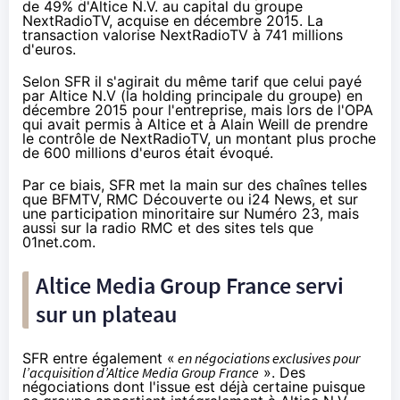
de 49% d'Altice N.V. au capital du groupe
NextRadioTV, acquise en décembre 2015. La
transaction valorise NextRadioTV à 741 millions
d'euros.
Selon
SFR
il s'agirait du même tarif que celui payé
par Altice N.V (la holding principale du groupe) en
décembre 2015 pour l'entreprise, mais lors de l'OPA
qui avait permis à Altice et à Alain Weill de prendre
le contrôle de NextRadioTV, un montant
plus proche
de 600 millions d'euros
était évoqué.
Par ce biais,
SFR
met la main sur des chaînes telles
que BFMTV, RMC Découverte ou i24 News, et sur
une participation minoritaire sur Numéro 23, mais
aussi sur la radio RMC et des sites tels que
01net.com.
Altice Media Group France servi
sur un plateau
SFR
entre également «
en négociations exclusives pour
l’acquisition d’Altice Media Group France
». Des
négociations dont l'issue est déjà certaine puisque